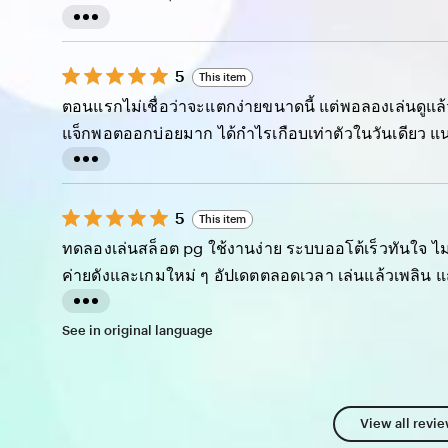
n
L
g
i
5
r
5
This item
s
out
e
ตอนแรกไม่เชื่อว่าจะแตกง่ายขนาดนี้ แต่พอลองเล่นดูแล้
of
t
5
v
แจ็กพอตออกบ่อยมาก ได้กำไรเกือบเท่าตัวในวันเดียว แ
i
stars
i
n
L
e
g
i
w
5
r
5
This item
s
out
b
e
ทดลองเล่นสล็อต pg ใช้งานง่าย ระบบออโต้เร็วทันใจ ไม
of
t
y
5
v
ค่ายดังและเกมใหม่ ๆ อัปเดตตลอดเวลา เล่นแล้วเพลิน แถ
i
stars
T
i
n
L
r
e
See in original language
g
i
a
w
r
s
c
b
e
t
y
y
v
i
View all revie
T
L
i