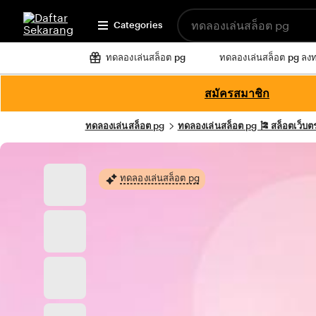
Skip
Search
ทดลอง
to
Categories
for
เล่น
Content
items
สล็อต
or
ทดลองเล่นสล็อต pg
ทดลองเล่นสล็อต pg ลงท
pg
shops
สมัครสมาชิก
ทดลองเล่นสล็อต pg
ทดลองเล่นสล็อต pg 🎏 สล็อตเว็บต
ทดลองเล่นสล็อต pg