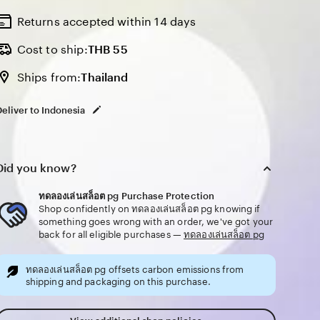
Returns accepted
within 14 days
Cost to ship:
THB
55
Ships from:
Thailand
eliver to Indonesia
Did you know?
ทดลองเล่นสล็อต pg Purchase Protection
Shop confidently on ทดลองเล่นสล็อต pg knowing if
something goes wrong with an order, we've got your
back for all eligible purchases —
ทดลองเล่นสล็อต pg
ทดลองเล่นสล็อต pg offsets carbon emissions from
shipping and packaging on this purchase.