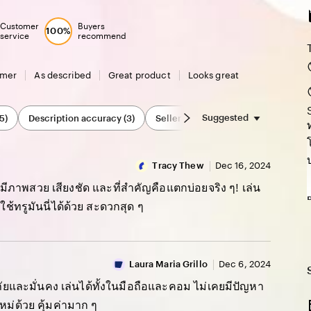
Customer
Buyers
100%
service
recommend
omer
As described
Great product
Looks great
Suggested
5)
Description accuracy (3)
Seller service (2)
Sizing & Fit (1)
Tracy Thew
Dec 16, 2024
ีภาพสวย เสียงชัด และที่สำคัญคือแตกบ่อยจริง ๆ! เล่น
้ทรูมันนี่ได้ด้วย สะดวกสุด ๆ
Laura Maria Grillo
Dec 6, 2024
ภัยและมั่นคง เล่นได้ทั้งในมือถือและคอม ไม่เคยมีปัญหา
ม่ด้วย คุ้มค่ามาก ๆ