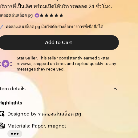
บริการที่เป็นเลิศ พร้อมเปิดให้บริการตลอด 24 ชั่วโมง.
5
ทดลองเล่นสล็อต pg
out
of
ทดลองเล่นสล็อต pg เว็บไซต์อย่างเป็นทางการที่เชื่อถือได้
5
stars
Add to Cart
Star Seller.
This seller consistently earned 5-star
reviews, shipped on time, and replied quickly to any
messages they received.
Item details
Highlights
Designed by
ทดลองเล่นสล็อต pg
Materials: Paper, magnet
Read