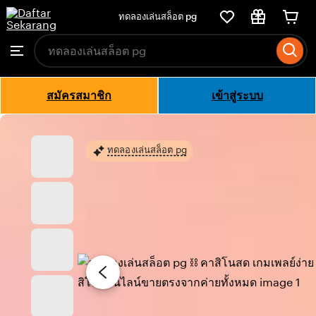
ทดลอง
ทดลองเล่นสล็อต pg
Skip
เล่น
to
Search
Browse
สล็อต
ontent
for
pg
items
or
สมัครสมาชิก
เข้าสู่ระบบ
shops
ทดลองเล่นสล็อต pg