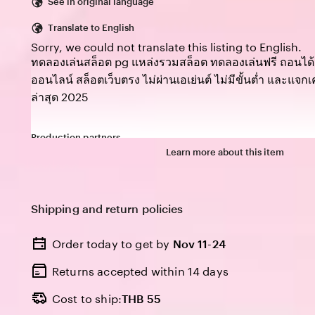
See in original language
Translate to English
Sorry, we could not translate this listing to English.
ทดลองเล่นสล็อต pg แหล่งรวมสล็อต ทดลองเล่นฟรี ถอนได้
ออนไลน์ สล็อตเว็บตรง ไม่ผ่านเอเย่นต์ ไม่มีขั้นต่ำ และแจกเ
ล่าสุด 2025
Production partners
Learn more about this item
ทดลองเล่นสล็อต pg makes this item with help from
Paperworks, The Netherlands
View all
Shipping and return policies
Order today to get by
Nov 11-24
Returns accepted
within 14 days
Cost to ship:
THB
55