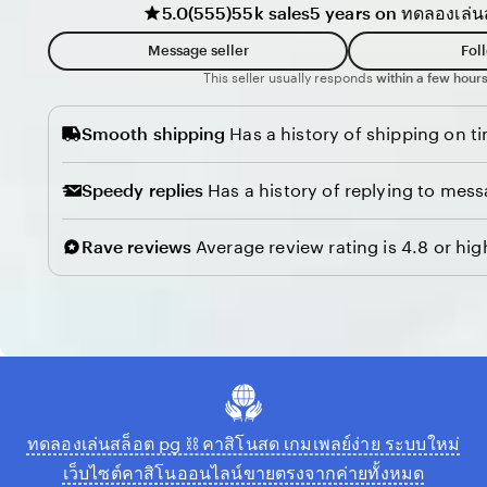
5.0
(555)
55k sales
5 years on ทดลองเล่น
r
i
i
e
Message seller
Fol
l
w
This seller usually responds
within a few hours
l
b
o
Smooth shipping
Has a history of shipping on t
y
C
Speedy replies
Has a history of replying to mess
o
n
Rave reviews
Average review rating is 4.8 or hig
n
y
ทดลองเล่นสล็อต pg ⛓️ คาสิโนสด เกมเพลย์ง่าย ระบบใหม่
เว็บไซต์คาสิโนออนไลน์ขายตรงจากค่ายทั้งหมด