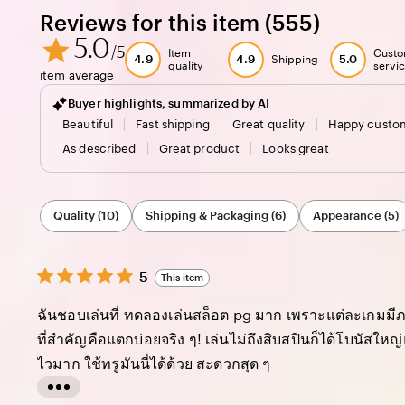
Reviews for this item (555)
5.0
/5
Item
Custo
4.9
4.9
5.0
Shipping
quality
servi
item average
Buyer highlights, summarized by AI
Beautiful
Fast shipping
Great quality
Happy custo
As described
Great product
Looks great
Filter
Quality (10)
Shipping & Packaging (6)
Appearance (5)
by
category
5
5
This item
out
of
ฉันชอบเล่นที่ ทดลองเล่นสล็อต pg มาก เพราะแต่ละเกมมี
5
stars
ที่สำคัญคือแตกบ่อยจริง ๆ! เล่นไม่ถึงสิบสปินก็ได้โบนัสให
ไวมาก ใช้ทรูมันนี่ได้ด้วย สะดวกสุด ๆ
L