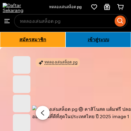
ทดลอง
ทดลองเล่นสล็อต pg
Skip
เล่น
to
Search
Browse
สล็อต
ontent
for
pg
items
or
สมัครสมาชิก
เข้าสู่ระบบ
shops
ทดลองเล่นสล็อต pg