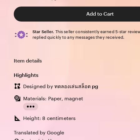
5
stars
Add to Cart
Star Seller.
This seller consistently earned 5-star revie
replied quickly to any messages they received.
Item details
Highlights
Designed by
ทดลองเล่นสล็อต pg
Materials: Paper, magnet
Read
Height: 8 centimeters
the
full
Translated by Google
description