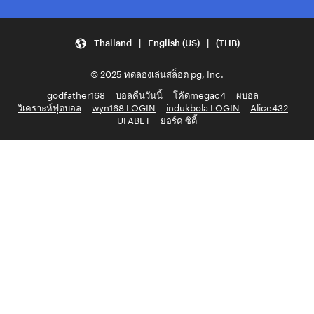
Thailand | English (US) | (THB)
© 2025 ทดลองเล่นสล็อต pg, Inc.
godfather168
บอลคืนวันนี้
โค้ดmegac4
ผบอล
วิเคราะห์ฟุตบอล
wyn168 LOGIN
indukbola LOGIN
Alice432
UFABET
ยอร์ค ซิตี้