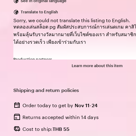
See in original language
Translate to English
Sorry, we could not translate this listing to English.
ทดลองเล่นสล็อต pg สัมผัสประสบการณ์การเล่นดเกม คาสิโนอ
พร้อมลุ้นรับรางวัลมากมายที่เว็บไซต์ของเรา สำหรับสมาชิก
ได้อย่างรวดเร็ว เพียงเข้าร่วมกับเรา
Production partners
Learn more about this item
ทดลองเล่นสล็อต pg makes this item with help from
Paperworks, The Netherlands
View all
Shipping and return policies
Order today to get by
Nov 11-24
Returns accepted
within 14 days
Cost to ship:
THB
55