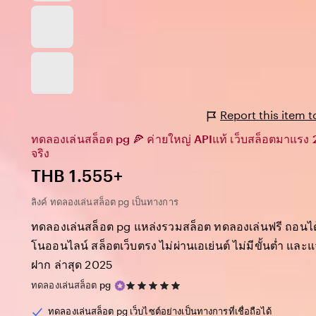
Report this item 
ทดลองเล่นสล็อต pg 🍕 ค่ายใหญ่ APIแท้ เว็บสล็อตมาแรง 
จริง
Price:
THB 1.555+
ลิงค์ ทดลองเล่นสล็อต pg เป็นทางการ
ทดลองเล่นสล็อต pg แหล่งรวมสล็อต ทดลองเล่นฟรี ถอนได
โนออนไลน์ สล็อตเว็บตรง ไม่ผ่านเอเย่นต์ ไม่มีขั้นต่ำ และแ
ฝาก ล่าสุด 2025
5
ทดลองเล่นสล็อต pg
out
of
ทดลองเล่นสล็อต pg เว็บไซต์อย่างเป็นทางการที่เชื่อถือได้