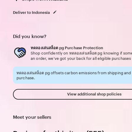
Deliver to Indonesia
Did you know?
ทดลองเล่นสล็อต pg Purchase Protection
Shop confidently on ทดลองเล่นสล็อต pg knowing if som
an order, we've got your back for all eligible purchase
ทดลองเล่นสล็อต pg offsets carbon emissions from shipping and
purchase.
View additional shop policies
Meet your sellers