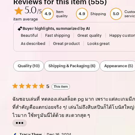
Reviews for this item (555)
5.0
/5
Item
Custo
4.9
4.9
5.0
Shipping
quality
servi
item average
Buyer highlights, summarized by AI
Beautiful
Fast shipping
Great quality
Happy custo
As described
Great product
Looks great
Filter
Quality (10)
Shipping & Packaging (6)
Appearance (5)
by
category
5
5
This item
out
of
ฉันชอบเล่นที่ ทดลองเล่นสล็อต pg มาก เพราะแต่ละเกมมี
5
stars
ที่สำคัญคือแตกบ่อยจริง ๆ! เล่นไม่ถึงสิบสปินก็ได้โบนัสให
ไวมาก ใช้ทรูมันนี่ได้ด้วย สะดวกสุด ๆ
L
i
Tracy Thew
Dec 16, 2024