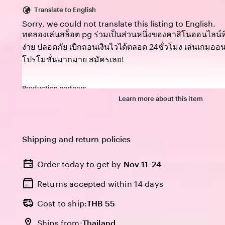
Translate to English
Sorry, we could not translate this listing to English.
ทดลองเล่นสล็อต pg ร่วมเป็นส่วนหนึ่งของคาสิโนออนไลน์ที่
ง่าย ปลอดภัย เบิกถอนเงินไวได้ตลอด 24ชั่วโมง เล่นเกมออน
โปรโมชั่นมากมาย สมัครเลย!
Production partners
Learn more about this item
ทดลองเล่นสล็อต pg makes this item with help from
Paperworks, The Netherlands
View all
Shipping and return policies
Order today to get by
Nov 11-24
Returns accepted
within 14 days
Cost to ship:
THB
55
Ships from:
Thailand