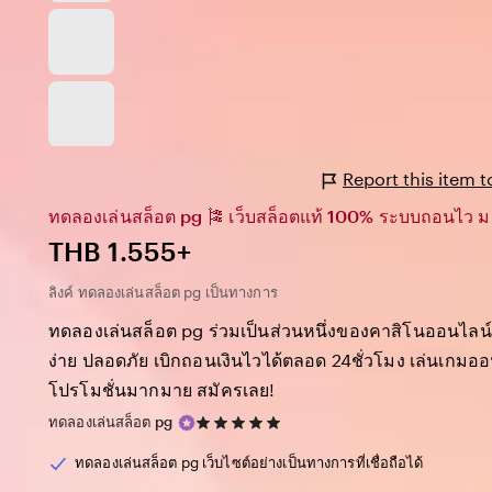
Report this item 
ทดลองเล่นสล็อต pg 🎏 เว็บสล็อตแท้ 100% ระบบถอนไว ม
Price:
THB 1.555+
ลิงค์ ทดลองเล่นสล็อต pg เป็นทางการ
ทดลองเล่นสล็อต pg ร่วมเป็นส่วนหนึ่งของคาสิโนออนไลน์ที
ง่าย ปลอดภัย เบิกถอนเงินไวได้ตลอด 24ชั่วโมง เล่นเกมออ
โปรโมชั่นมากมาย สมัครเลย!
5
ทดลองเล่นสล็อต pg
out
of
ทดลองเล่นสล็อต pg เว็บไซต์อย่างเป็นทางการที่เชื่อถือได้
5