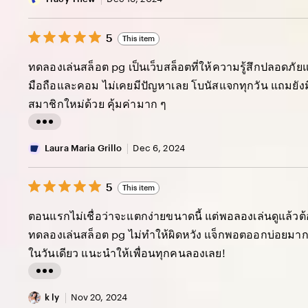
s
5
t
5
This item
out
i
of
ทดลองเล่นสล็อต pg เป็นเว็บสล็อตที่ให้ความรู้สึกปลอดภัยแล
5
n
stars
มือถือและคอม ไม่เคยมีปัญหาเลย โบนัสแจกทุกวัน แถมยัง
g
สมาชิกใหม่ด้วย คุ้มค่ามาก ๆ
r
e
L
v
i
Laura Maria Grillo
Dec 6, 2024
i
s
e
5
t
5
This item
out
w
i
of
ตอนแรกไม่เชื่อว่าจะแตกง่ายขนาดนี้ แต่พอลองเล่นดูแล้วต
5
b
n
stars
ทดลองเล่นสล็อต pg ไม่ทำให้ผิดหวัง แจ็กพอตออกบ่อยมาก 
y
g
ในวันเดียว แนะนำให้เพื่อนทุกคนลองเลย!
T
r
r
e
L
a
v
i
k ly
Nov 20, 2024