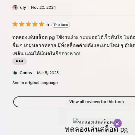
a
v
i
k ly
Nov 20, 2024
c
i
s
y
e
5
t
5
This item
out
T
w
i
of
ทดลองเล่นสล็อต pg ใช้งานง่าย ระบบออโต้เร็วทันใจ ไม่ต
5
h
b
n
stars
อื่น ๆ เกมหลากหลาย มีทั้งสล็อตค่ายดังและเกมใหม่ ๆ อัป
e
y
g
เพลิน แถมได้เงินจริงอีกต่างหาก!
w
L
r
a
e
L
u
v
i
Conny
Mar 5, 2025
r
i
s
See in original language
a
e
t
M
w
i
View all reviews for this item
a
b
n
r
y
g
i
k
r
ทดลองเล่นสล็อต pg
a
l
e