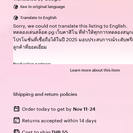
description
See in original language
Translate to English
Sorry, we could not translate this listing to English.
ทดลองเล่นสล็อต pg เว็บคาสิโน ที่ทำให้ทุกการทดลองสนุกส
โปรโมชั่นที่เชื่อถือได้ในปี 2025 มอบประสบการณ์ระดับพรี
ลูกค้าที่ยอดเยี่ยม
Production partners
Learn more about this item
ทดลองเล่นสล็อต pg makes this item with help from
Paperworks, The Netherlands
View all
Shipping and return policies
Order today to get by
Nov 11-24
Returns accepted
within 14 days
Cost to ship:
THB
55