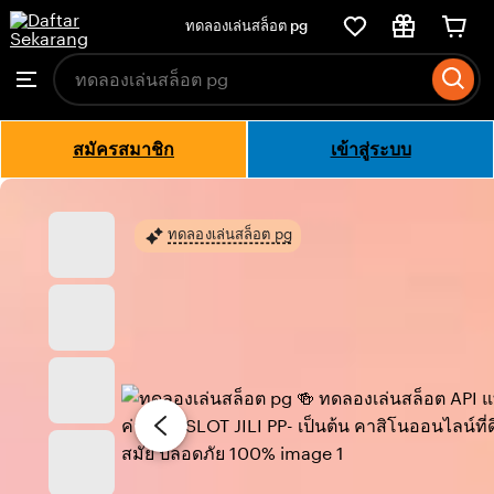
ทดลอง
ทดลองเล่นสล็อต pg
Skip
เล่น
to
Search
Browse
สล็อต
ontent
for
pg
items
or
สมัครสมาชิก
เข้าสู่ระบบ
shops
ทดลองเล่นสล็อต pg