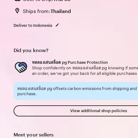
Ships from:
Thailand
Deliver to Indonesia
Did you know?
ทดลองเล่นสล็อต pg Purchase Protection
Shop confidently on ทดลองเล่นสล็อต pg knowing if som
an order, we've got your back for all eligible purchase
ทดลองเล่นสล็อต pg offsets carbon emissions from shipping and
purchase.
View additional shop policies
Meet your sellers