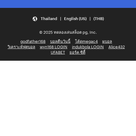
Thailand | English (US) | (THB)
© 2025 ทดลองเล่นสล็อต pg, Inc.
godfather168
บอลคืนวันนี้
โค้ดmegac4
ผบอล
วิเคราะห์ฟุตบอล
wyn168 LOGIN
indukbola LOGIN
Alice432
UFABET
ยอร์ค ซิตี้