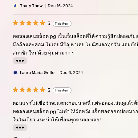
i
Tracy Thew
Dec 16, 2024
s
5
t
5
This item
out
i
of
ทดลองเล่นสล็อต pg เป็นเว็บสล็อตที่ให้ความรู้สึกปลอดภัยแล
5
n
stars
มือถือและคอม ไม่เคยมีปัญหาเลย โบนัสแจกทุกวัน แถมยัง
g
สมาชิกใหม่ด้วย คุ้มค่ามาก ๆ
r
e
L
v
i
Laura Maria Grillo
Dec 6, 2024
i
s
e
5
t
5
This item
out
w
i
of
ตอนแรกไม่เชื่อว่าจะแตกง่ายขนาดนี้ แต่พอลองเล่นดูแล้วต
5
b
n
stars
ทดลองเล่นสล็อต pg ไม่ทำให้ผิดหวัง แจ็กพอตออกบ่อยมาก 
y
g
ในวันเดียว แนะนำให้เพื่อนทุกคนลองเลย!
T
r
r
e
L