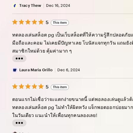
i
Tracy Thew
Dec 16, 2024
s
5
t
5
This item
out
i
of
ทดลองเล่นสล็อต pg เป็นเว็บสล็อตที่ให้ความรู้สึกปลอดภัยแล
5
n
stars
มือถือและคอม ไม่เคยมีปัญหาเลย โบนัสแจกทุกวัน แถมยัง
g
สมาชิกใหม่ด้วย คุ้มค่ามาก ๆ
r
e
L
v
i
Laura Maria Grillo
Dec 6, 2024
i
s
e
5
t
5
This item
out
w
i
of
ตอนแรกไม่เชื่อว่าจะแตกง่ายขนาดนี้ แต่พอลองเล่นดูแล้วต
5
b
n
stars
ทดลองเล่นสล็อต pg ไม่ทำให้ผิดหวัง แจ็กพอตออกบ่อยมาก 
y
g
ในวันเดียว แนะนำให้เพื่อนทุกคนลองเลย!
T
r
r
e
L