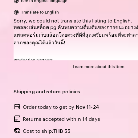
See in original language
Translate to English
Sorry, we could not translate this listing to English.
ทดลองเล่นสล็อต pg ค้นพบความตื่นเต้นของการชนะอย่างง่
แพลตฟอร์มเว็บสล็อตโดยตรงที่ดีที่สุดเตรียมพร้อมที่จะทำล
ลาภของคุณได้แล้ววันนี้!
Production partners
Learn more about this item
ทดลองเล่นสล็อต pg makes this item with help from
Paperworks, The Netherlands
View all
Shipping and return policies
Order today to get by
Nov 11-24
Returns accepted
within 14 days
Cost to ship:
THB
55