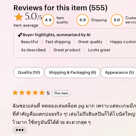
Reviews for this item (555)
5.0
/5
Item
Custo
4.9
4.9
5.0
Shipping
quality
servi
item average
Buyer highlights, summarized by AI
Beautiful
Fast shipping
Great quality
Happy custo
As described
Great product
Looks great
Filter
Quality (10)
Shipping & Packaging (6)
Appearance (5)
by
category
5
5
This item
out
of
ฉันชอบเล่นที่ ทดลองเล่นสล็อต pg มาก เพราะแต่ละเกมมี
5
stars
ที่สำคัญคือแตกบ่อยจริง ๆ! เล่นไม่ถึงสิบสปินก็ได้โบนัสให
ไวมาก ใช้ทรูมันนี่ได้ด้วย สะดวกสุด ๆ
L