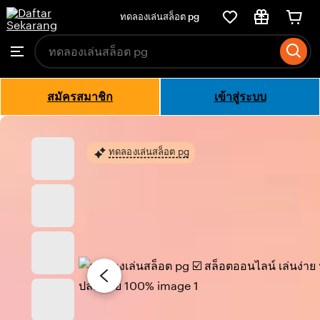
ทดลอง
ทดลองเล่นสล็อต pg
Skip
เล่น
to
Search
Browse
สล็อต
ontent
for
pg
items
or
สมัครสมาชิก
เข้าสู่ระบบ
shops
ทดลองเล่นสล็อต pg