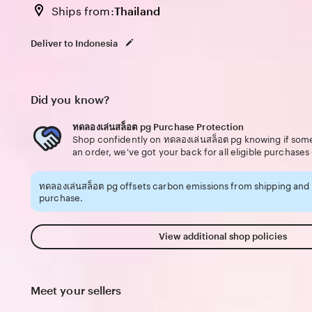
Ships from:
Thailand
Deliver to Indonesia
Did you know?
ทดลองเล่นสล็อต pg Purchase Protection
Shop confidently on ทดลองเล่นสล็อต pg knowing if som
an order, we've got your back for all eligible purchase
ทดลองเล่นสล็อต pg offsets carbon emissions from shipping and
purchase.
View additional shop policies
Meet your sellers