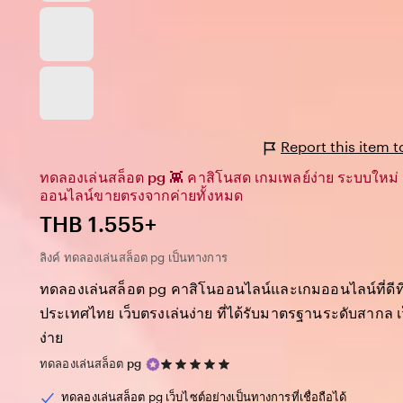
Report this item 
ทดลองเล่นสล็อต pg 👾 คาสิโนสด เกมเพลย์ง่าย ระบบใหม่ 
ออนไลน์ขายตรงจากค่ายทั้งหมด
Price:
THB 1.555+
ลิงค์ ทดลองเล่นสล็อต pg เป็นทางการ
ทดลองเล่นสล็อต pg คาสิโนออนไลน์และเกมออนไลน์ที่ดีที่
ประเทศไทย เว็บตรงเล่นง่าย ที่ได้รับมาตรฐานระดับสากล 
ง่าย
5
ทดลองเล่นสล็อต pg
out
of
ทดลองเล่นสล็อต pg เว็บไซต์อย่างเป็นทางการที่เชื่อถือได้