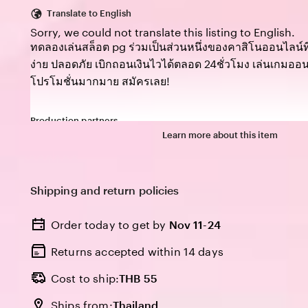
Translate to English
Sorry, we could not translate this listing to English.
ทดลองเล่นสล็อต pg ร่วมเป็นส่วนหนึ่งของคาสิโนออนไลน์ที่
ง่าย ปลอดภัย เบิกถอนเงินไวได้ตลอด 24ชั่วโมง เล่นเกมออน
โปรโมชั่นมากมาย สมัครเลย!
Production partners
Learn more about this item
ทดลองเล่นสล็อต pg makes this item with help from
Paperworks, The Netherlands
View all
Shipping and return policies
Order today to get by
Nov 11-24
Returns accepted
within 14 days
Cost to ship:
THB
55
Ships from:
Thailand