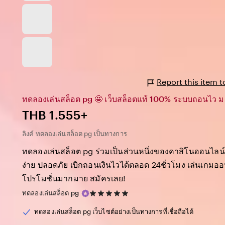
Report this item 
ทดลองเล่นสล็อต pg 🤩 เว็บสล็อตแท้ 100% ระบบถอนไว ม
Price:
THB 1.555+
ลิงค์ ทดลองเล่นสล็อต pg เป็นทางการ
ทดลองเล่นสล็อต pg ร่วมเป็นส่วนหนึ่งของคาสิโนออนไลน์ที
ง่าย ปลอดภัย เบิกถอนเงินไวได้ตลอด 24ชั่วโมง เล่นเกมออ
โปรโมชั่นมากมาย สมัครเลย!
5
ทดลองเล่นสล็อต pg
out
of
ทดลองเล่นสล็อต pg เว็บไซต์อย่างเป็นทางการที่เชื่อถือได้
5