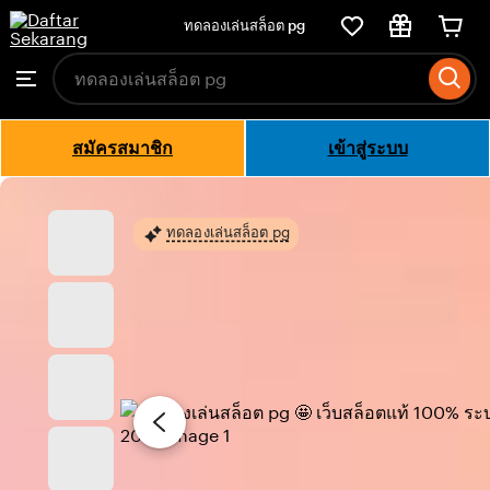
ทดลอง
ทดลองเล่นสล็อต pg
Skip
เล่น
to
Search
Browse
สล็อต
ontent
for
pg
items
or
สมัครสมาชิก
เข้าสู่ระบบ
shops
ทดลองเล่นสล็อต pg