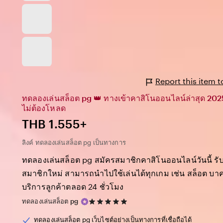
Report this item 
ทดลองเล่นสล็อต pg 👑 ทางเข้าคาสิโนออนไลน์ล่าสุด 2025 เ
ไม่ต้องโหลด
Price:
THB 1.555+
ลิงค์ ทดลองเล่นสล็อต pg เป็นทางการ
ทดลองเล่นสล็อต pg สมัครสมาชิกคาสิโนออนไลน์วันนี้ รับ
สมาชิกใหม่ สามารถนำไปใช้เล่นได้ทุกเกม เช่น สล็อต บาคา
บริการลูกค้าตลอด 24 ชั่วโมง
5
ทดลองเล่นสล็อต pg
out
of
ทดลองเล่นสล็อต pg เว็บไซต์อย่างเป็นทางการที่เชื่อถือได้