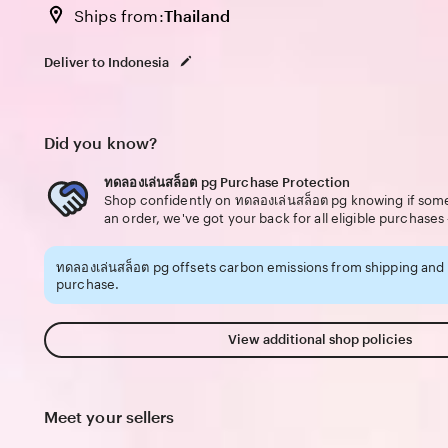
Ships from:
Thailand
Deliver to Indonesia
Did you know?
ทดลองเล่นสล็อต pg Purchase Protection
Shop confidently on ทดลองเล่นสล็อต pg knowing if som
an order, we've got your back for all eligible purchase
ทดลองเล่นสล็อต pg offsets carbon emissions from shipping and
purchase.
View additional shop policies
Meet your sellers