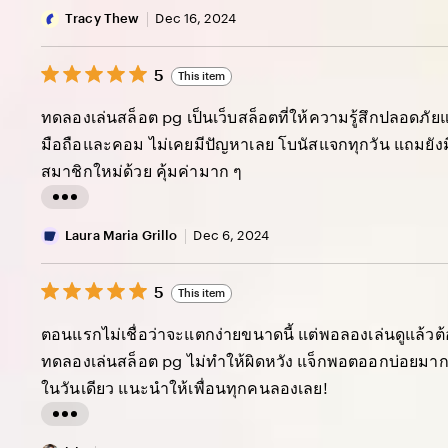
i
Tracy Thew
Dec 16, 2024
s
5
t
5
This item
out
i
of
ทดลองเล่นสล็อต pg เป็นเว็บสล็อตที่ให้ความรู้สึกปลอดภัยแล
5
n
stars
มือถือและคอม ไม่เคยมีปัญหาเลย โบนัสแจกทุกวัน แถมยัง
g
สมาชิกใหม่ด้วย คุ้มค่ามาก ๆ
r
e
L
v
i
Laura Maria Grillo
Dec 6, 2024
i
s
e
5
t
5
This item
out
w
i
of
ตอนแรกไม่เชื่อว่าจะแตกง่ายขนาดนี้ แต่พอลองเล่นดูแล้วต
5
b
n
stars
ทดลองเล่นสล็อต pg ไม่ทำให้ผิดหวัง แจ็กพอตออกบ่อยมาก 
y
g
ในวันเดียว แนะนำให้เพื่อนทุกคนลองเลย!
T
r
r
e
L