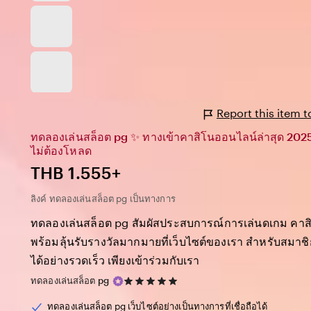
Report this item 
ทดลองเล่นสล็อต pg ✨ ทางเข้าคาสิโนออนไลน์ล่าสุด 2025 เล
ไม่ต้องโหลด
Price:
THB 1.555+
ลิงค์ ทดลองเล่นสล็อต pg เป็นทางการ
ทดลองเล่นสล็อต pg สัมผัสประสบการณ์การเล่นดเกม คาสิโน
พร้อมลุ้นรับรางวัลมากมายที่เว็บไซต์ของเรา สำหรับสมาชิ
ได้อย่างรวดเร็ว เพียงเข้าร่วมกับเรา
5
ทดลองเล่นสล็อต pg
out
of
ทดลองเล่นสล็อต pg เว็บไซต์อย่างเป็นทางการที่เชื่อถือได้