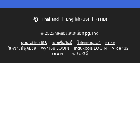
Thailand | English (US) | (THB)
© 2025 ทดลองเล่นสล็อต pg, Inc.
godfather168
บอลคืนวันนี้
โค้ดmegac4
ผบอล
วิเคราะห์ฟุตบอล
wyn168 LOGIN
indukbola LOGIN
Alice432
UFABET
ยอร์ค ซิตี้