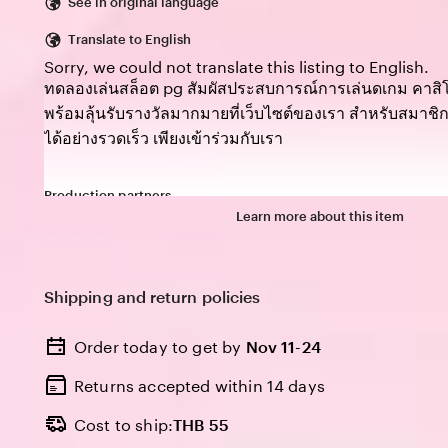
See in original language
Translate to English
Sorry, we could not translate this listing to English.
ทดลองเล่นสล็อต pg สัมผัสประสบการณ์การเล่นดเกม คาสิโนอ
พร้อมลุ้นรับรางวัลมากมายที่เว็บไซต์ของเรา สำหรับสมาชิก
ได้อย่างรวดเร็ว เพียงเข้าร่วมกับเรา
Production partners
Learn more about this item
ทดลองเล่นสล็อต pg makes this item with help from
Paperworks, The Netherlands
View all
Shipping and return policies
Order today to get by
Nov 11-24
Returns accepted
within 14 days
Cost to ship:
THB
55