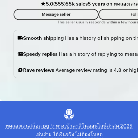
5.0
(555)
55k sales
5 years on ทดลองเล่น
r
i
i
e
Message seller
Fol
l
w
This seller usually responds
within a few hours
l
b
o
Smooth shipping
Has a history of shipping on t
y
C
Speedy replies
Has a history of replying to mess
o
n
Rave reviews
Average review rating is 4.8 or hig
n
y
ทดลองเล่นสล็อต pg ✨ ทางเข้าคาสิโนออนไลน์ล่าสุด 2025
เล่นง่าย ได้เงินจริง ไม่ต้องโหลด