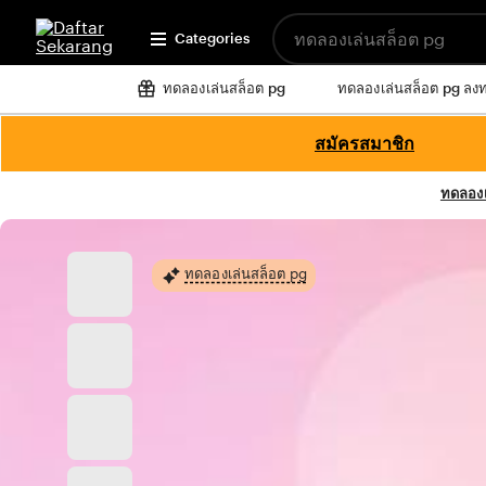
Skip
Search
ทดลอง
to
Categories
for
เล่น
Content
items
สล็อต
or
ทดลองเล่นสล็อต pg
ทดลองเล่นสล็อต pg ลงท
pg
shops
สมัครสมาชิก
ทดลองเ
ทดลองเล่นสล็อต pg