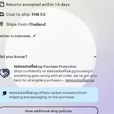
Returns accepted
within 14 days
Cost to ship:
THB
55
Ships from:
Thailand
eliver to Indonesia
Did you know?
ทดลองเล่นสล็อต pg Purchase Protection
Shop confidently on ทดลองเล่นสล็อต pg knowing if
something goes wrong with an order, we've got your
back for all eligible purchases —
ทดลองเล่นสล็อต pg
ทดลองเล่นสล็อต pg offsets carbon emissions from
shipping and packaging on this purchase.
View additional shop policies