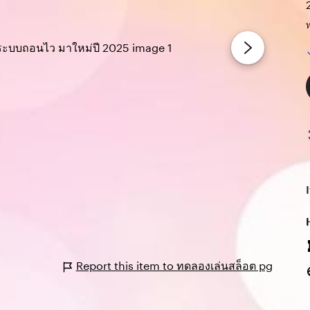
Report this item to ทดลองเล่นสล็อต pg