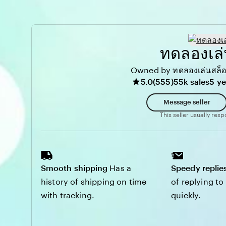
n
h
a
e
g
e
u
w
r
w
r
b
e
a
y
ทดลองเล่
v
M
k
i
Owned by ทดลองเล่นสล็
a
l
e
5.0
(555)
55k sales
5 ye
r
y
w
i
Message seller
b
a
This seller usually res
y
G
C
r
o
i
n
Smooth shipping
Has a
Speedy replie
l
n
history of shipping on time
of replying t
l
y
with tracking.
quickly.
o