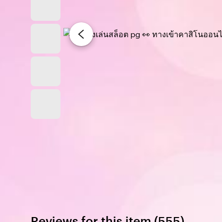
Reviews for this item (555)