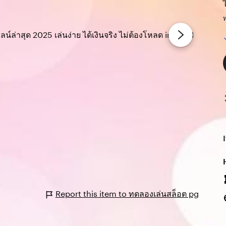
ไ
Report this item to ทดลองเล่นสล็อต pg