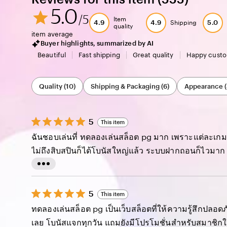
5.0
/5
Item
4.9
4.9
5.0
Shipping
quality
item average
Buyer highlights, summarized by AI
Beautiful
Fast shipping
Great quality
Happy cust
Filter
Quality (10)
Shipping & Packaging (6)
Appearance (
by
category
5
5
This item
out
ฉันชอบเล่นที่ ทดลองเล่นสล็อต pg มาก เพราะแต่ละเกมม
of
5
ไม่ถึงสิบสปินก็ได้โบนัสใหญ่แล้ว ระบบฝากถอนก็ไวมาก ใช
stars
L
i
5
5
This item
s
out
ทดลองเล่นสล็อต pg เป็นเว็บสล็อตที่ให้ความรู้สึกปลอด
of
t
5
เลย โบนัสแจกทุกวัน แถมยังมีโปรโมชั่นสำหรับสมาชิกให
i
stars