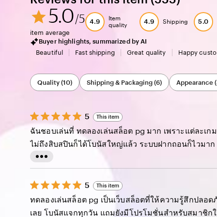
5.0
/5
Item
4.9
4.9
5.0
Shipping
quality
item average
Buyer highlights, summarized by AI
Beautiful
Fast shipping
Great quality
Happy cust
Filter
Quality (10)
Shipping & Packaging (6)
Appearance (
by
category
5
5
This item
out
ฉันชอบเล่นที่ ทดลองเล่นสล็อต pg มาก เพราะแต่ละเกมม
of
5
ไม่ถึงสิบสปินก็ได้โบนัสใหญ่แล้ว ระบบฝากถอนก็ไวมาก ใช
stars
L
i
5
5
This item
s
out
ทดลองเล่นสล็อต pg เป็นเว็บสล็อตที่ให้ความรู้สึกปลอด
of
t
5
เลย โบนัสแจกทุกวัน แถมยังมีโปรโมชั่นสำหรับสมาชิกให
i
stars