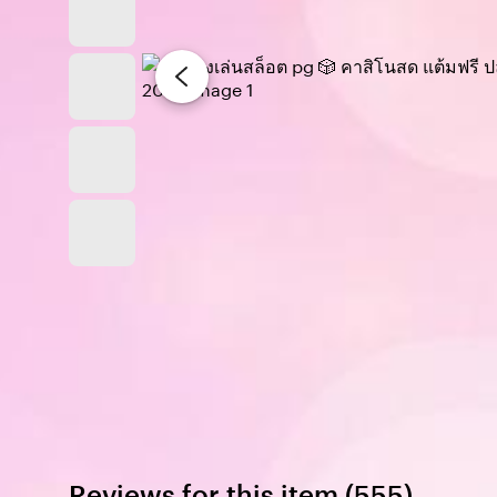
Reviews for this item (555)