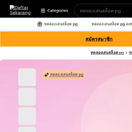
Skip
Search
ทดลอง
to
Categories
for
เล่น
Content
items
สล็อต
or
ทดลองเล่นสล็อต pg
ทดลองเล่นสล็อต pg ลงท
pg
shops
สมัครสมาชิก
ทดลองเล่นสล็อต pg
ท
ทดลองเล่นสล็อต pg