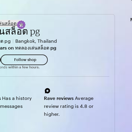
นสล็อต pg
อต pg
|
Bangkok, Thailand
ars on ทดลองเล่นสล็อต pg
Follow shop
ponds
within a few hours.
s
Has a history
Rave reviews
Average
o messages
review rating is 4.8 or
higher.