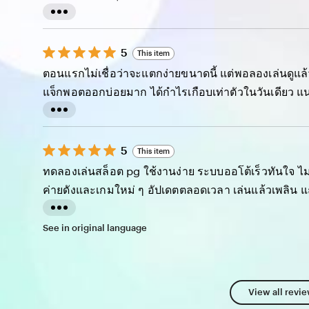
n
L
g
i
5
r
5
This item
s
out
e
ตอนแรกไม่เชื่อว่าจะแตกง่ายขนาดนี้ แต่พอลองเล่นดูแล้
of
t
5
v
แจ็กพอตออกบ่อยมาก ได้กำไรเกือบเท่าตัวในวันเดียว แ
i
stars
i
n
L
e
g
i
w
5
r
5
This item
s
out
b
e
ทดลองเล่นสล็อต pg ใช้งานง่าย ระบบออโต้เร็วทันใจ ไม
of
t
y
5
v
ค่ายดังและเกมใหม่ ๆ อัปเดตตลอดเวลา เล่นแล้วเพลิน แถ
i
stars
T
i
n
L
r
e
See in original language
g
i
a
w
r
s
c
b
e
t
y
y
v
i
View all revie
T
L
i