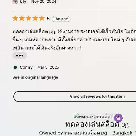
a
v
i
k ly
Nov 20, 2024
c
i
s
y
e
5
t
5
This item
out
T
w
i
of
ทดลองเล่นสล็อต pg ใช้งานง่าย ระบบออโต้เร็วทันใจ ไม่ต
5
h
b
n
stars
อื่น ๆ เกมหลากหลาย มีทั้งสล็อตค่ายดังและเกมใหม่ ๆ อัป
e
y
g
เพลิน แถมได้เงินจริงอีกต่างหาก!
w
L
r
a
e
L
u
v
i
Conny
Mar 5, 2025
r
i
s
See in original language
a
e
t
M
w
i
View all reviews for this item
a
b
n
r
y
g
i
k
r
ทดลองเล่นสล็อต pg
a
l
e
G
y
Owned by ทดลองเล่นสล็อต pg
|
Bangkok, 
v