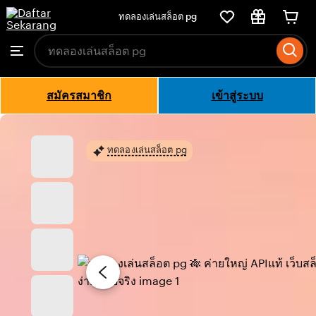
ทดลอง
ทดลองเล่นสล็อต pg
Skip
เล่น
to
Search
Browse
สล็อต
ontent
for
pg
items
or
สมัครสมาชิก
เข้าสู่ระบบ
shops
ทดลองเล่นสล็อต pg