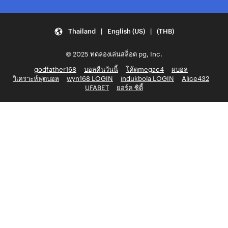
Thailand | English (US) | (THB)
© 2025 ทดลองเล่นสล็อต pg, Inc.
godfather168
บอลคืนวันนี้
โค้ดmegac4
ผบอล
วิเคราะห์ฟุตบอล
wyn168 LOGIN
indukbola LOGIN
Alice432
UFABET
ยอร์ค ซิตี้