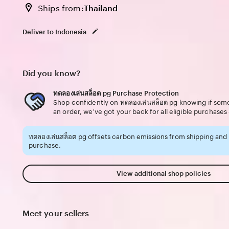
Ships from:
Thailand
Deliver to Indonesia
Did you know?
ทดลองเล่นสล็อต pg Purchase Protection
Shop confidently on ทดลองเล่นสล็อต pg knowing if som
an order, we've got your back for all eligible purchase
ทดลองเล่นสล็อต pg offsets carbon emissions from shipping and
purchase.
View additional shop policies
Meet your sellers