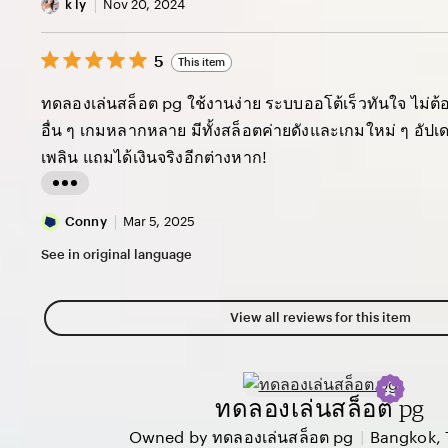
a
v
i
k ly
Nov 20, 2024
c
i
s
y
e
5
t
5
This item
out
T
w
i
of
ทดลองเล่นสล็อต pg ใช้งานง่าย ระบบออโต้เร็วทันใจ ไม่ต
5
h
b
n
stars
อื่น ๆ เกมหลากหลาย มีทั้งสล็อตค่ายดังและเกมใหม่ ๆ อัป
e
y
g
เพลิน แถมได้เงินจริงอีกต่างหาก!
w
L
r
a
e
L
u
v
i
Conny
Mar 5, 2025
r
i
s
See in original language
a
e
t
M
w
i
View all reviews for this item
a
b
n
r
y
g
i
k
r
ทดลองเล่นสล็อต pg
a
l
e
G
y
Owned by ทดลองเล่นสล็อต pg
|
Bangkok, 
v