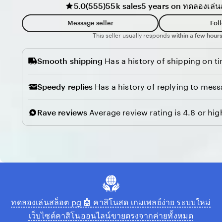
5.0
(555)
55k sales
5 years on ทดลองเล่น
r
i
i
e
Message seller
Fol
l
w
This seller usually responds
within a few hours
l
b
o
Smooth shipping
Has a history of shipping on t
y
C
Speedy replies
Has a history of replying to mess
o
n
Rave reviews
Average review rating is 4.8 or hig
n
y
ทดลองเล่นสล็อต pg 🤖 คาสิโนสด เกมเพลย์ง่าย ระบบใหม่
เว็บไซต์คาสิโนออนไลน์ขายตรงจากค่ายทั้งหมด