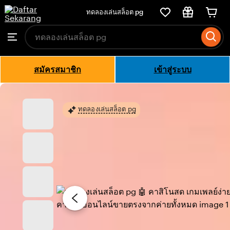
ทดลอง
ทดลองเล่นสล็อต pg
Skip
เล่น
to
Search
Browse
สล็อต
ontent
for
pg
items
or
สมัครสมาชิก
เข้าสู่ระบบ
shops
ทดลองเล่นสล็อต pg