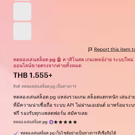
Report this item 
ทดลองเล่นสล็อต pg 🤖 คาสิโนสด เกมเพลย์ง่าย ระบบใหม่ 
ออนไลน์ขายตรงจากค่ายทั้งหมด
Price:
THB 1.555+
ลิงค์ ทดลองเล่นสล็อต pg เป็นทางการ
ทดลองเล่นสล็อต pg แหล่งรวมเกม สล็อตแตกหนัก เล่นง่าย ไ
ที่มีความน่าเชื่อถือ ระบบ API ไม่ผ่านเอเย่นต์ มาพร้อมร
ฟรี รองรับทุกแพลตฟอร์ม สมัครเลย
5
ทดลองเล่นสล็อต pg
out
of
ทดลองเล่นสล็อต pg เว็บไซต์อย่างเป็นทางการที่เชื่อถือได้