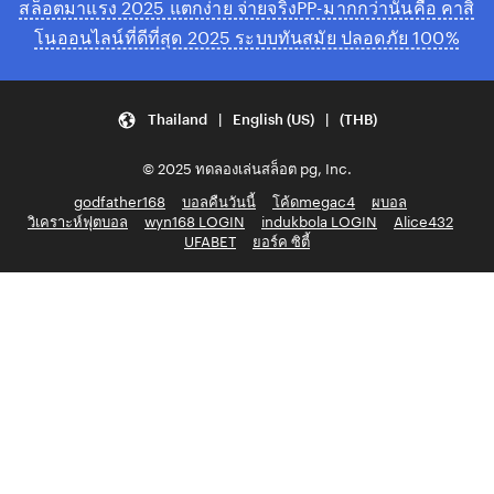
สล็อตมาแรง 2025 แตกง่าย จ่ายจริงPP-มากกว่านั้นคือ คาสิ
โนออนไลน์ที่ดีที่สุด 2025 ระบบทันสมัย ปลอดภัย 100%
Thailand | English (US) | (THB)
© 2025 ทดลองเล่นสล็อต pg, Inc.
godfather168
บอลคืนวันนี้
โค้ดmegac4
ผบอล
วิเคราะห์ฟุตบอล
wyn168 LOGIN
indukbola LOGIN
Alice432
UFABET
ยอร์ค ซิตี้