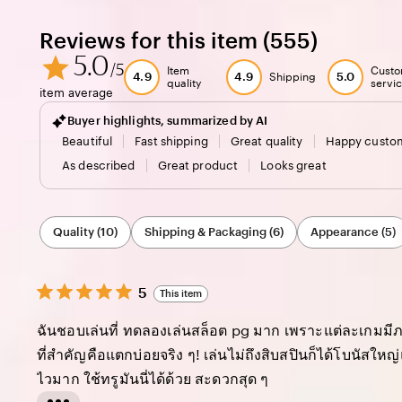
Reviews for this item (555)
5.0
/5
Item
Custo
4.9
4.9
5.0
Shipping
quality
servi
item average
Buyer highlights, summarized by AI
Beautiful
Fast shipping
Great quality
Happy custo
As described
Great product
Looks great
Filter
Quality (10)
Shipping & Packaging (6)
Appearance (5)
by
category
5
5
This item
out
of
ฉันชอบเล่นที่ ทดลองเล่นสล็อต pg มาก เพราะแต่ละเกมมี
5
stars
ที่สำคัญคือแตกบ่อยจริง ๆ! เล่นไม่ถึงสิบสปินก็ได้โบนัสให
ไวมาก ใช้ทรูมันนี่ได้ด้วย สะดวกสุด ๆ