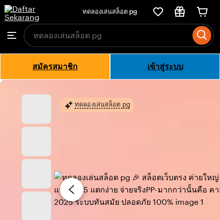
ทดลอง
ทดลองเล่นสล็อต pg
Skip
เล่น
to
Search
Browse
สล็อต
ontent
for
pg
items
or
สมัครสมาชิก
เข้าสู่ระบบ
shops
ทดลองเล่นสล็อต pg