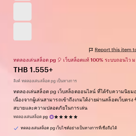
Report this item 
ทดลองเล่นสล็อต pg 🎈 เว็บสล็อตแท้ 100% ระบบถอนไว ม
Price:
THB 1.555+
ลิงค์ ทดลองเล่นสล็อต pg เป็นทางการ
ทดลองเล่นสล็อต pg เว็บสล็อตออนไลน์ ที่ได้รับความนิยมอ
เนื่องจากผู้เล่นสามารถเข้าถึงเกมได้ง่ายผ่านสล็อตเว็บตรง
สบายและความปลอดภัยในการเล่น
5
ทดลองเล่นสล็อต pg
out
of
ทดลองเล่นสล็อต pg เว็บไซต์อย่างเป็นทางการที่เชื่อถือได้
5