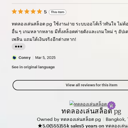
c
i
s
y
e
5
t
5
This item
out
T
w
i
of
ทดลองเล่นสล็อต pg ใช้งานง่าย ระบบออโต้เร็วทันใจ ไม่ต
5
h
b
n
stars
อื่น ๆ เกมหลากหลาย มีทั้งสล็อตค่ายดังและเกมใหม่ ๆ อัป
e
y
g
เพลิน แถมได้เงินจริงอีกต่างหาก!
w
L
r
a
e
L
u
v
i
Conny
Mar 5, 2025
r
i
s
See in original language
a
e
t
M
w
i
View all reviews for this item
a
b
n
r
y
g
i
k
r
ทดลองเล่นสล็อต pg
a
l
e
G
y
Owned by ทดลองเล่นสล็อต pg
|
Bangkok, 
v
5.0
(555)
55k sales
5 years on ทดลองเล่น
r
i