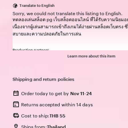
Translate to English
Sorry, we could not translate this listing to English.
ทดลองเล่นสล็อต pg เว็บสล็อตออนไลน์ ที่ได้รับความนิยมอ
เนื่องจากผู้เล่นสามารถเข้าถึงเกมได้ง่ายผ่านสล็อตเว็บตรง 
สบายและความปลอดภัยในการเล่น
Production partners
Learn more about this item
ทดลองเล่นสล็อต pg makes this item with help from
Paperworks, The Netherlands
View all
Shipping and return policies
Order today to get by
Nov 11-24
Returns accepted
within 14 days
Cost to ship:
THB
55
Ships from:
Thailand