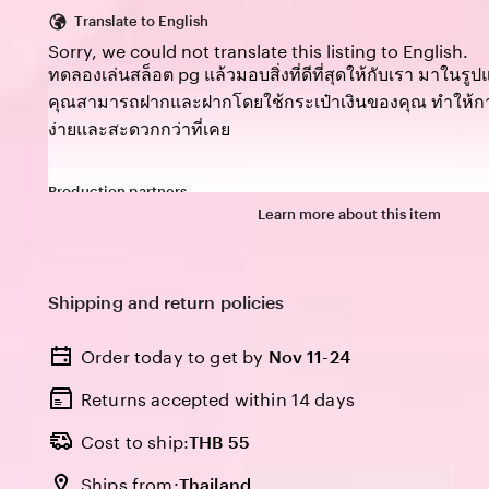
Translate to English
Sorry, we could not translate this listing to English.
ทดลองเล่นสล็อต pg แล้วมอบสิ่งที่ดีที่สุดให้กับเรา มาในรู
คุณสามารถฝากและฝากโดยใช้กระเป๋าเงินของคุณ ทำให้ก
ง่ายและสะดวกกว่าที่เคย
Production partners
Learn more about this item
ทดลองเล่นสล็อต pg makes this item with help from
Paperworks, The Netherlands
View all
Shipping and return policies
Order today to get by
Nov 11-24
Returns accepted
within 14 days
Cost to ship:
THB
55
Ships from:
Thailand