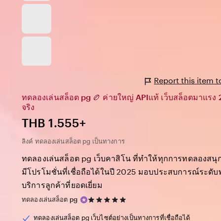
Report this item 
ทดลองเล่นสล็อต pg 🏉 ค่ายใหญ่ APIแท้ เว็บสล็อตมาแรง 
จริง
Price:
THB 1.555+
ลิงค์ ทดลองเล่นสล็อต pg เป็นทางการ
ทดลองเล่นสล็อต pg เว็บคาสิโน ที่ทำให้ทุกการทดลองสนุก
มีโปรโมชั่นที่เชื่อถือได้ในปี 2025 มอบประสบการณ์ระดับ
บริการลูกค้าที่ยอดเยี่ยม
5
ทดลองเล่นสล็อต pg
out
of
ทดลองเล่นสล็อต pg เว็บไซต์อย่างเป็นทางการที่เชื่อถือได้