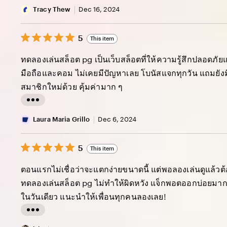
i
Tracy Thew
Dec 16, 2024
s
5
t
5
This item
out
i
of
ทดลองเล่นสล็อต pg เป็นเว็บสล็อตที่ให้ความรู้สึกปลอดภัยแล
5
n
stars
มือถือและคอม ไม่เคยมีปัญหาเลย โบนัสแจกทุกวัน แถมยัง
g
สมาชิกใหม่ด้วย คุ้มค่ามาก ๆ
r
e
L
v
i
Laura Maria Grillo
Dec 6, 2024
i
s
e
5
t
5
This item
out
w
i
of
ตอนแรกไม่เชื่อว่าจะแตกง่ายขนาดนี้ แต่พอลองเล่นดูแล้วต
5
b
n
stars
ทดลองเล่นสล็อต pg ไม่ทำให้ผิดหวัง แจ็กพอตออกบ่อยมาก 
y
g
ในวันเดียว แนะนำให้เพื่อนทุกคนลองเลย!
T
r
r
e
L