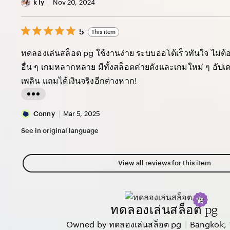
a
v
i
k ly
Nov 20, 2024
c
i
s
y
e
5
t
5
This item
out
T
w
i
of
ทดลองเล่นสล็อต pg ใช้งานง่าย ระบบออโต้เร็วทันใจ ไม่ต
5
h
b
n
stars
อื่น ๆ เกมหลากหลาย มีทั้งสล็อตค่ายดังและเกมใหม่ ๆ อัป
e
y
g
เพลิน แถมได้เงินจริงอีกต่างหาก!
w
L
r
a
e
L
u
v
i
Conny
Mar 5, 2025
r
i
s
See in original language
a
e
t
M
w
i
View all reviews for this item
a
b
n
r
y
g
i
k
r
ทดลองเล่นสล็อต pg
a
l
e
G
y
Owned by ทดลองเล่นสล็อต pg
|
Bangkok, 
v