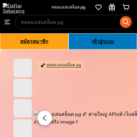
ทดลอง
ทดลองเล่นสล็อต pg
Skip
เล่น
to
Search
Browse
สล็อต
ontent
for
pg
items
or
สมัครสมาชิก
เข้าสู่ระบบ
shops
ทดลองเล่นสล็อต pg