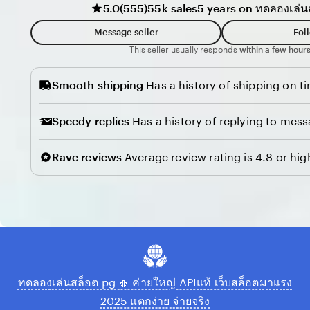
5.0
(555)
55k sales
5 years on ทดลองเล่น
r
i
i
e
Message seller
Fol
l
w
This seller usually responds
within a few hours
l
b
o
Smooth shipping
Has a history of shipping on t
y
C
Speedy replies
Has a history of replying to mess
o
n
Rave reviews
Average review rating is 4.8 or hig
n
y
ทดลองเล่นสล็อต pg 🎀 ค่ายใหญ่ APIแท้ เว็บสล็อตมาแรง
2025 แตกง่าย จ่ายจริง