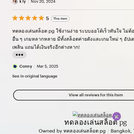
a
v
i
k ly
Nov 20, 2024
c
i
s
y
e
5
t
5
This item
out
T
w
i
of
ทดลองเล่นสล็อต pg ใช้งานง่าย ระบบออโต้เร็วทันใจ ไม่ต
5
h
b
n
stars
อื่น ๆ เกมหลากหลาย มีทั้งสล็อตค่ายดังและเกมใหม่ ๆ อัป
e
y
g
เพลิน แถมได้เงินจริงอีกต่างหาก!
w
L
r
a
e
L
u
v
i
Conny
Mar 5, 2025
r
i
s
See in original language
a
e
t
M
w
i
View all reviews for this item
a
b
n
r
y
g
i
k
r
ทดลองเล่นสล็อต pg
a
l
e
G
y
Owned by ทดลองเล่นสล็อต pg
|
Bangkok, 
v