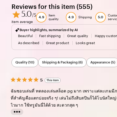
Reviews for this item (555)
5.0
/5
Item
Custo
4.9
4.9
5.0
Shipping
quality
servi
item average
Buyer highlights, summarized by AI
Beautiful
Fast shipping
Great quality
Happy custo
As described
Great product
Looks great
Filter
Quality (10)
Shipping & Packaging (6)
Appearance (5)
by
category
5
5
This item
out
of
ฉันชอบเล่นที่ ทดลองเล่นสล็อต pg มาก เพราะแต่ละเกมมี
5
stars
ที่สำคัญคือแตกบ่อยจริง ๆ! เล่นไม่ถึงสิบสปินก็ได้โบนัสให
ไวมาก ใช้ทรูมันนี่ได้ด้วย สะดวกสุด ๆ
L