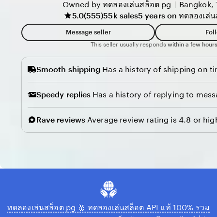
G
y
Owned by ทดลองเล่นสล็อต pg
|
Bangkok, 
v
5.0
(555)
55k sales
5 years on ทดลองเล่น
r
i
i
e
Message seller
Fol
l
w
This seller usually responds
within a few hours
l
b
o
Smooth shipping
Has a history of shipping on t
y
C
Speedy replies
Has a history of replying to mess
o
n
Rave reviews
Average review rating is 4.8 or hig
n
y
ทดลองเล่นสล็อต pg 🥇 ทดลองเล่นสล็อต API แท้ 100% รวม