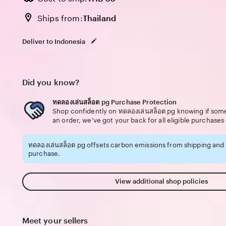
Ships from:
Thailand
Deliver to Indonesia
Did you know?
ทดลองเล่นสล็อต pg Purchase Protection
Shop confidently on ทดลองเล่นสล็อต pg knowing if som
an order, we've got your back for all eligible purchase
ทดลองเล่นสล็อต pg offsets carbon emissions from shipping and
purchase.
View additional shop policies
Meet your sellers