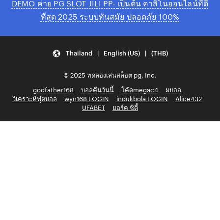
DEMO ค่าย PG SLOT JILI PP- เป็นต้น คาสิโนออนไลน์ที่ดี
ที่สุด 2025 ระบบทันสมัย ปลอดภัย 100%
Thailand | English (US) | (THB)
© 2025 ทดลองเล่นสล็อต pg, Inc.
godfather168
บอลคืนวันนี้
โค้ดmegac4
ผบอล
วิเคราะห์ฟุตบอล
wyn168 LOGIN
indukbola LOGIN
Alice432
UFABET
ยอร์ค ซิตี้