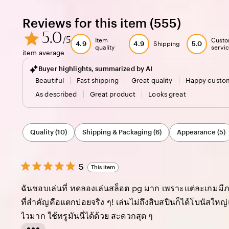
Reviews for this item (555)
5.0
/5
Item
Custo
4.9
4.9
5.0
Shipping
quality
servi
item average
Buyer highlights, summarized by AI
Beautiful
Fast shipping
Great quality
Happy custo
As described
Great product
Looks great
Filter
Quality (10)
Shipping & Packaging (6)
Appearance (5)
by
category
5
5
This item
out
of
ฉันชอบเล่นที่ ทดลองเล่นสล็อต pg มาก เพราะแต่ละเกมมี
5
stars
ที่สำคัญคือแตกบ่อยจริง ๆ! เล่นไม่ถึงสิบสปินก็ได้โบนัสให
ไวมาก ใช้ทรูมันนี่ได้ด้วย สะดวกสุด ๆ