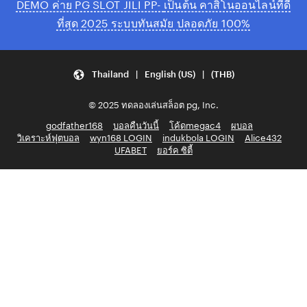
DEMO ค่าย PG SLOT JILI PP- เป็นต้น คาสิโนออนไลน์ที่ดี
ที่สุด 2025 ระบบทันสมัย ปลอดภัย 100%
Thailand | English (US) | (THB)
© 2025 ทดลองเล่นสล็อต pg, Inc.
godfather168
บอลคืนวันนี้
โค้ดmegac4
ผบอล
วิเคราะห์ฟุตบอล
wyn168 LOGIN
indukbola LOGIN
Alice432
UFABET
ยอร์ค ซิตี้