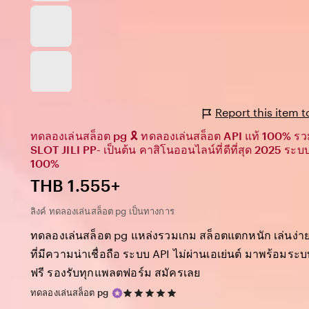
Report this item 
ทดลองเล่นสล็อต pg 🎗️ ทดลองเล่นสล็อต API แท้ 100% ร
SLOT JILI PP- เป็นต้น คาสิโนออนไลน์ที่ดีที่สุด 2025 ระ
100%
Price:
THB 1.555+
ลิงค์ ทดลองเล่นสล็อต pg เป็นทางการ
ทดลองเล่นสล็อต pg แหล่งรวมเกม สล็อตแตกหนัก เล่นง่าย ไ
ที่มีความน่าเชื่อถือ ระบบ API ไม่ผ่านเอเย่นต์ มาพร้อมร
ฟรี รองรับทุกแพลตฟอร์ม สมัครเลย
5
ทดลองเล่นสล็อต pg
out