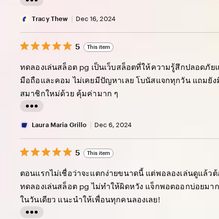
L
i
Tracy Thew
Dec 16, 2024
s
5
t
5
This item
out
i
of
ทดลองเล่นสล็อต pg เป็นเว็บสล็อตที่ให้ความรู้สึกปลอดภัยแล
5
n
stars
มือถือและคอม ไม่เคยมีปัญหาเลย โบนัสแจกทุกวัน แถมยัง
g
สมาชิกใหม่ด้วย คุ้มค่ามาก ๆ
r
e
L
v
i
Laura Maria Grillo
Dec 6, 2024
i
s
e
5
t
5
This item
out
w
i
of
ตอนแรกไม่เชื่อว่าจะแตกง่ายขนาดนี้ แต่พอลองเล่นดูแล้วต
5
b
n
stars
ทดลองเล่นสล็อต pg ไม่ทำให้ผิดหวัง แจ็กพอตออกบ่อยมาก 
y
g
ในวันเดียว แนะนำให้เพื่อนทุกคนลองเลย!
T
r
r
e
L