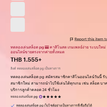
Report this item 
ทดลองเล่นสล็อต pg 🎰 คาสิโนสด เกมเพลย์ง่าย ระบบใหม่ 
ออนไลน์ขายตรงจากค่ายทั้งหมด
Price:
THB 1.555+
ลิงค์ ทดลองเล่นสล็อต pg เป็นทางการ
ทดลองเล่นสล็อต pg สมัครสมาชิกคาสิโนออนไลน์วันนี้ รับ
สมาชิกใหม่ สามารถนำไปใช้เล่นได้ทุกเกม เช่น สล็อต บาคา
บริการลูกค้าตลอด 24 ชั่วโมง
5
ทดลองเล่นสล็อต pg
out
of
ทดลองเล่นสล็อต pg เว็บไซต์อย่างเป็นทางการที่เชื่อถือได้