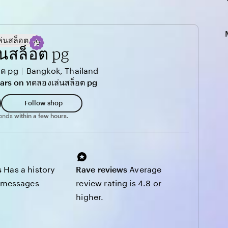
นสล็อต pg
อต pg
|
Bangkok, Thailand
ars on ทดลองเล่นสล็อต pg
Follow shop
ponds
within a few hours.
s
Has a history
Rave reviews
Average
o messages
review rating is 4.8 or
higher.