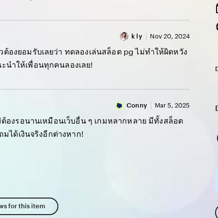
k ly
Nov 20, 2024
วต้องยอมรับเลยว่า ทดลองเล่นสล็อต pg ไม่ทำให้ผิดหวัง
นะนำให้เพื่อนทุกคนลองเลย!
D
Conny
Mar 5, 2025
่ต้องรอนานเหมือนเว็บอื่น ๆ เกมหลากหลาย มีทั้งสล็อต
มได้เงินจริงอีกต่างหาก!
ws for this item