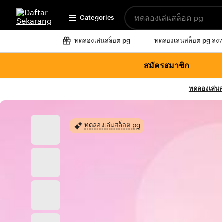
Skip
Search
ทดลอง
to
Categories
for
เล่น
Content
items
สล็อต
or
ทดลองเล่นสล็อต pg
ทดลองเล่นสล็อต pg ลงท
pg
shops
สมัครสมาชิก
ทดลองเล่นส
ทดลองเล่นสล็อต pg