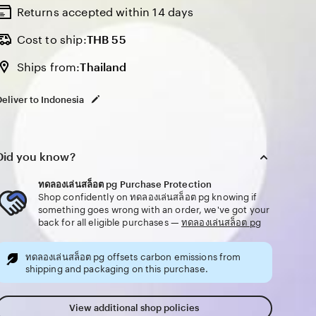
Returns accepted
within 14 days
Cost to ship:
THB
55
Ships from:
Thailand
eliver to Indonesia
Did you know?
ทดลองเล่นสล็อต pg Purchase Protection
Shop confidently on ทดลองเล่นสล็อต pg knowing if
something goes wrong with an order, we've got your
back for all eligible purchases —
ทดลองเล่นสล็อต pg
ทดลองเล่นสล็อต pg offsets carbon emissions from
shipping and packaging on this purchase.
View additional shop policies