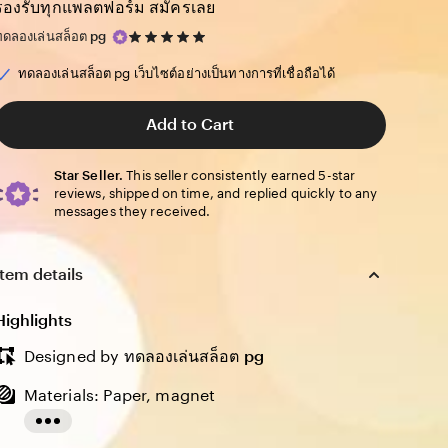
รองรับทุกแพลตฟอร์ม สมัครเลย
5
ทดลองเล่นสล็อต pg
out
of
ทดลองเล่นสล็อต pg เว็บไซต์อย่างเป็นทางการที่เชื่อถือได้
5
stars
Add to Cart
Star Seller.
This seller consistently earned 5-star
reviews, shipped on time, and replied quickly to any
messages they received.
Item details
Highlights
Designed by
ทดลองเล่นสล็อต pg
Materials: Paper, magnet
Read