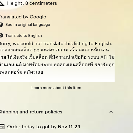
Height: 8 centimeters
the
full
Translated by Google
description
See in original language
Translate to English
Sorry, we could not translate this listing to English.
ทดลองเล่นสล็อต pg แหล่งรวมเกม สล็อตแตกหนัก เล่น
ง่าย ได้เงินจริง เว็บสล็อต ที่มีความน่าเชื่อถือ ระบบ API ไม่
ผ่านเอเย่นต์ มาพร้อมระบบ ทดลองเล่นสล็อตฟรี รองรับทุก
แพลตฟอร์ม สมัครเลย
Learn more about this item
Production partners
ทดลองเล่นสล็อต pg makes this item with help from
Paperworks, The Netherlands
View all
Shipping and return policies
Order today to get by
Nov 11-24