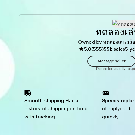
n
h
a
e
g
e
u
w
r
w
r
b
e
a
y
ทดลองเล่
v
M
k
i
Owned by ทดลองเล่นสล็
a
l
e
5.0
(555)
55k sales
5 ye
r
y
w
i
Message seller
b
a
This seller usually res
y
G
C
r
o
i
n
Smooth shipping
Has a
Speedy replie
l
n
history of shipping on time
of replying t
l
y
with tracking.
quickly.
o