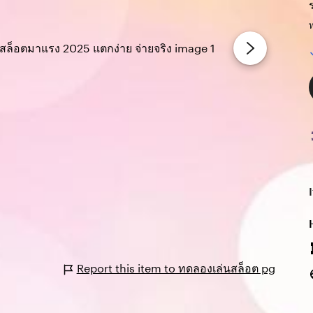
Report this item to ทดลองเล่นสล็อต pg