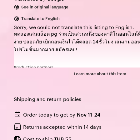
description
See in original language
Translate to English
Sorry, we could not translate this listing to English.
ทดลองเล่นสล็อต pg ร่วมเป็นส่วนหนึ่งของคาสิโนออนไลน์ที่
ง่าย ปลอดภัย เบิกถอนเงินไวได้ตลอด 24ชั่วโมง เล่นเกมออน
โปรโมชั่นมากมาย สมัครเลย!
Production partners
Learn more about this item
ทดลองเล่นสล็อต pg makes this item with help from
Paperworks, The Netherlands
View all
Shipping and return policies
Order today to get by
Nov 11-24
Returns accepted
within 14 days
Cost to ship:
THB
55