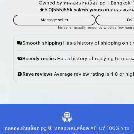
G
y
Owned by ทดลองเล่นสล็อต pg
|
Bangkok, 
v
5.0
(555)
55k sales
5 years on ทดลองเล่น
r
i
i
e
Message seller
Fol
l
w
This seller usually responds
within a few hours
l
b
o
Smooth shipping
Has a history of shipping on t
y
C
Speedy replies
Has a history of replying to mess
o
n
Rave reviews
Average review rating is 4.8 or hig
n
y
ทดลองเล่นสล็อต pg 🎯 ทดลองเล่นสล็อต API แท้ 100% รวม