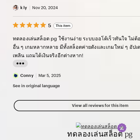
a
v
i
k ly
Nov 20, 2024
c
i
s
y
e
5
t
5
This item
out
T
w
i
of
ทดลองเล่นสล็อต pg ใช้งานง่าย ระบบออโต้เร็วทันใจ ไม่ต
5
h
b
n
stars
อื่น ๆ เกมหลากหลาย มีทั้งสล็อตค่ายดังและเกมใหม่ ๆ อัป
e
y
g
เพลิน แถมได้เงินจริงอีกต่างหาก!
w
L
r
a
e
L
u
v
i
Conny
Mar 5, 2025
r
i
s
See in original language
a
e
t
M
w
i
View all reviews for this item
a
b
n
r
y
g
i
k
r
ทดลองเล่นสล็อต pg
a
l
e