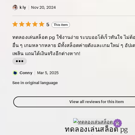
a
v
i
k ly
Nov 20, 2024
c
i
s
y
e
5
t
5
This item
out
T
w
i
of
ทดลองเล่นสล็อต pg ใช้งานง่าย ระบบออโต้เร็วทันใจ ไม่ต
5
h
b
n
stars
อื่น ๆ เกมหลากหลาย มีทั้งสล็อตค่ายดังและเกมใหม่ ๆ อัป
e
y
g
เพลิน แถมได้เงินจริงอีกต่างหาก!
w
L
r
a
e
L
u
v
i
Conny
Mar 5, 2025
r
i
s
See in original language
a
e
t
M
w
i
View all reviews for this item
a
b
n
r
y
g
i
k
r
ทดลองเล่นสล็อต pg
a
l
e