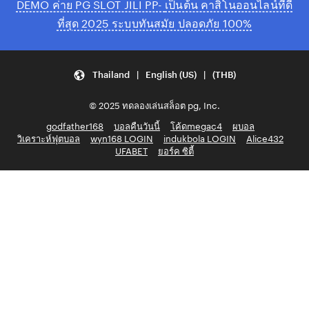
DEMO ค่าย PG SLOT JILI PP- เป็นต้น คาสิโนออนไลน์ที่ดี
ที่สุด 2025 ระบบทันสมัย ปลอดภัย 100%
Thailand | English (US) | (THB)
© 2025 ทดลองเล่นสล็อต pg, Inc.
godfather168
บอลคืนวันนี้
โค้ดmegac4
ผบอล
วิเคราะห์ฟุตบอล
wyn168 LOGIN
indukbola LOGIN
Alice432
UFABET
ยอร์ค ซิตี้