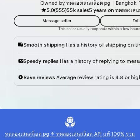
G
y
Owned by ทดลองเล่นสล็อต pg
|
Bangkok, 
v
5.0
(555)
55k sales
5 years on ทดลองเล่น
r
i
i
e
Message seller
Fol
l
w
This seller usually responds
within a few hours
l
b
o
Smooth shipping
Has a history of shipping on t
y
C
Speedy replies
Has a history of replying to mess
o
n
Rave reviews
Average review rating is 4.8 or hig
n
y
ทดลองเล่นสล็อต pg ⚜️ ทดลองเล่นสล็อต API แท้ 100% รวม