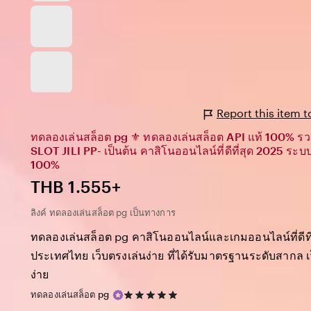
Report this item 
ทดลองเล่นสล็อต pg ⚜️ ทดลองเล่นสล็อต API แท้ 100% ร
SLOT JILI PP- เป็นต้น คาสิโนออนไลน์ที่ดีที่สุด 2025 ระ
100%
Price:
THB 1.555+
ลิงค์ ทดลองเล่นสล็อต pg เป็นทางการ
ทดลองเล่นสล็อต pg คาสิโนออนไลน์และเกมออนไลน์ที่ดีที่
ประเทศไทย เว็บตรงเล่นง่าย ที่ได้รับมาตรฐานระดับสากล 
ง่าย
5
ทดลองเล่นสล็อต pg
out