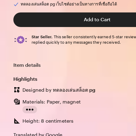
of
ทดลองเล่นสล็อต pg เว็บไซต์อย่างเป็นทางการที่เชื่อถือได้
5
stars
Add to Cart
Star Seller.
This seller consistently earned 5-star revie
replied quickly to any messages they received.
Item details
Highlights
Designed by
ทดลองเล่นสล็อต pg
Materials: Paper, magnet
Read
Height: 8 centimeters
the
full
Translated by Google