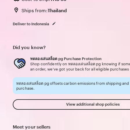
Ships from:
Thailand
Deliver to Indonesia
Did you know?
ทดลองเล่นสล็อต pg Purchase Protection
Shop confidently on ทดลองเล่นสล็อต pg knowing if som
an order, we've got your back for all eligible purchase
ทดลองเล่นสล็อต pg offsets carbon emissions from shipping and
purchase.
View additional shop policies
Meet your sellers