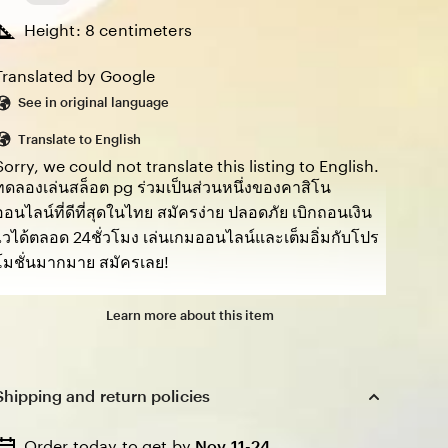
Read
Height: 8 centimeters
the
full
Translated by Google
description
See in original language
Translate to English
Sorry, we could not translate this listing to English.
ทดลองเล่นสล็อต pg ร่วมเป็นส่วนหนึ่งของคาสิโน
ออนไลน์ที่ดีที่สุดในไทย สมัครง่าย ปลอดภัย เบิกถอนเงิน
ไวได้ตลอด 24ชั่วโมง เล่นเกมออนไลน์และเต็มอิ่มกับโปร
โมชั่นมากมาย สมัครเลย!
Learn more about this item
Production partners
ทดลองเล่นสล็อต pg makes this item with help from
Paperworks, The Netherlands
View all
Shipping and return policies
Order today to get by
Nov 11-24