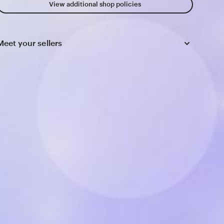
View additional shop policies
Meet your sellers