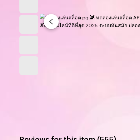
Reviews for this item (555)