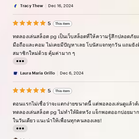
i
Tracy Thew
Dec 16, 2024
s
5
t
5
This item
out
i
of
ทดลองเล่นสล็อต pg เป็นเว็บสล็อตที่ให้ความรู้สึกปลอดภัยแล
5
n
stars
มือถือและคอม ไม่เคยมีปัญหาเลย โบนัสแจกทุกวัน แถมยัง
g
สมาชิกใหม่ด้วย คุ้มค่ามาก ๆ
r
e
L
v
i
Laura Maria Grillo
Dec 6, 2024
i
s
e
5
t
5
This item
out
w
i
of
ตอนแรกไม่เชื่อว่าจะแตกง่ายขนาดนี้ แต่พอลองเล่นดูแล้วต
5
b
n
stars
ทดลองเล่นสล็อต pg ไม่ทำให้ผิดหวัง แจ็กพอตออกบ่อยมาก 
y
g
ในวันเดียว แนะนำให้เพื่อนทุกคนลองเลย!
T
r
r
e
L