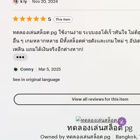
a
v
i
k ly
Nov 20, 2024
c
i
s
y
e
5
t
5
This item
out
T
w
i
of
ทดลองเล่นสล็อต pg ใช้งานง่าย ระบบออโต้เร็วทันใจ ไม่ต
5
h
b
n
stars
อื่น ๆ เกมหลากหลาย มีทั้งสล็อตค่ายดังและเกมใหม่ ๆ อัป
e
y
g
เพลิน แถมได้เงินจริงอีกต่างหาก!
w
L
r
a
e
L
u
v
i
Conny
Mar 5, 2025
r
i
s
See in original language
a
e
t
M
w
i
View all reviews for this item
a
b
n
r
y
g
i
k
r
ทดลองเล่นสล็อต pg
a
l
e
G
y
Owned by ทดลองเล่นสล็อต pg
|
Bangkok, 
v