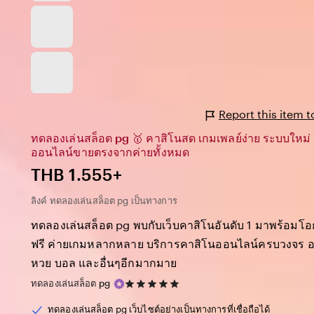
Report this item 
ทดลองเล่นสล็อต pg 🥇 คาสิโนสด เกมเพลย์ง่าย ระบบใหม่ 
ออนไลน์ขายตรงจากค่ายทั้งหมด
Price:
THB 1.555+
ลิงค์ ทดลองเล่นสล็อต pg เป็นทางการ
ทดลองเล่นสล็อต pg พบกับเว็บคาสิโนอันดับ 1 มาพร้อมโ
ฟรี ค่ายเกมหลากหลาย บริการคาสิโนออนไลน์ครบวงจร อา
หวย บอล และอื่นๆอีกมากมาย
5
ทดลองเล่นสล็อต pg
out
of
ทดลองเล่นสล็อต pg เว็บไซต์อย่างเป็นทางการที่เชื่อถือได้