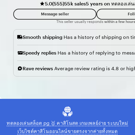
5.0
(555)
55k sales
5 years on ทดลองเล่น
r
i
i
e
Message seller
Fol
l
w
This seller usually responds
within a few hours
l
b
o
Smooth shipping
Has a history of shipping on t
y
C
Speedy replies
Has a history of replying to mess
o
n
Rave reviews
Average review rating is 4.8 or hig
n
y
ทดลองเล่นสล็อต pg 🥇 คาสิโนสด เกมเพลย์ง่าย ระบบใหม่
เว็บไซต์คาสิโนออนไลน์ขายตรงจากค่ายทั้งหมด