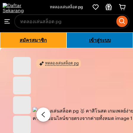
ทดลอง
ทดลองเล่นสล็อต pg
Skip
เล่น
to
Search
Browse
สล็อต
ontent
for
pg
items
or
สมัครสมาชิก
เข้าสู่ระบบ
shops
ทดลองเล่นสล็อต pg