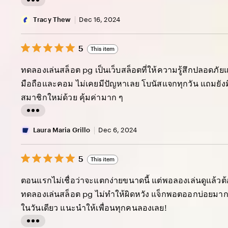
L
i
Tracy Thew
Dec 16, 2024
s
5
t
5
This item
out
i
of
ทดลองเล่นสล็อต pg เป็นเว็บสล็อตที่ให้ความรู้สึกปลอดภัยแล
5
n
stars
มือถือและคอม ไม่เคยมีปัญหาเลย โบนัสแจกทุกวัน แถมยัง
g
สมาชิกใหม่ด้วย คุ้มค่ามาก ๆ
r
e
L
v
i
Laura Maria Grillo
Dec 6, 2024
i
s
e
5
t
5
This item
out
w
i
of
ตอนแรกไม่เชื่อว่าจะแตกง่ายขนาดนี้ แต่พอลองเล่นดูแล้วต
5
b
n
stars
ทดลองเล่นสล็อต pg ไม่ทำให้ผิดหวัง แจ็กพอตออกบ่อยมาก 
y
g
ในวันเดียว แนะนำให้เพื่อนทุกคนลองเลย!
T
r
r
e
L