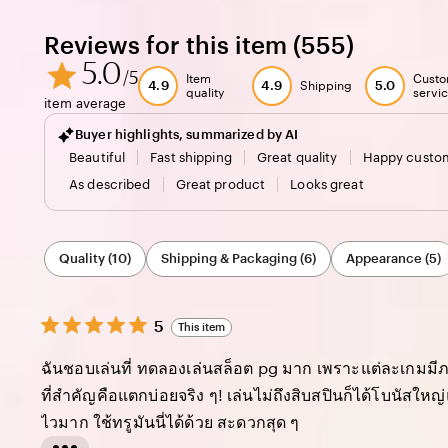
Reviews for this item (555)
5.0
/5
Item
Custo
4.9
4.9
5.0
Shipping
quality
servi
item average
Buyer highlights, summarized by AI
Beautiful
Fast shipping
Great quality
Happy custo
As described
Great product
Looks great
Filter
Quality (10)
Shipping & Packaging (6)
Appearance (5)
by
category
5
5
This item
out
of
ฉันชอบเล่นที่ ทดลองเล่นสล็อต pg มาก เพราะแต่ละเกมมี
5
stars
ที่สำคัญคือแตกบ่อยจริง ๆ! เล่นไม่ถึงสิบสปินก็ได้โบนัสให
ไวมาก ใช้ทรูมันนี่ได้ด้วย สะดวกสุด ๆ