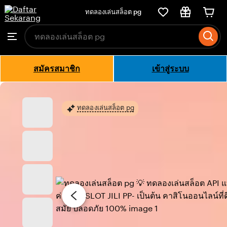
ทดลอง
ทดลองเล่นสล็อต pg
Skip
เล่น
to
Search
Browse
สล็อต
ontent
for
pg
items
or
สมัครสมาชิก
เข้าสู่ระบบ
shops
ทดลองเล่นสล็อต pg