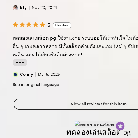
a
v
i
k ly
Nov 20, 2024
c
i
s
y
e
5
t
5
This item
out
T
w
i
of
ทดลองเล่นสล็อต pg ใช้งานง่าย ระบบออโต้เร็วทันใจ ไม่ต
5
h
b
n
stars
อื่น ๆ เกมหลากหลาย มีทั้งสล็อตค่ายดังและเกมใหม่ ๆ อัป
e
y
g
เพลิน แถมได้เงินจริงอีกต่างหาก!
w
L
r
a
e
L
u
v
i
Conny
Mar 5, 2025
r
i
s
See in original language
a
e
t
M
w
i
View all reviews for this item
a
b
n
r
y
g
i
k
r
ทดลองเล่นสล็อต pg
a
l
e