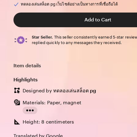
of
ทดลองเล่นสล็อต pg เว็บไซต์อย่างเป็นทางการที่เชื่อถือได้
5
stars
Add to Cart
Star Seller.
This seller consistently earned 5-star revie
replied quickly to any messages they received.
Item details
Highlights
Designed by
ทดลองเล่นสล็อต pg
Materials: Paper, magnet
Read
Height: 8 centimeters
the
full
Translated by Google