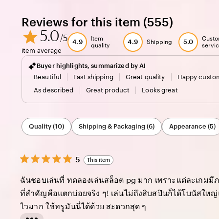
Reviews for this item (555)
5.0
/5
Item
Custo
4.9
4.9
5.0
Shipping
quality
servi
item average
Buyer highlights, summarized by AI
Beautiful
Fast shipping
Great quality
Happy custo
As described
Great product
Looks great
Filter
Quality (10)
Shipping & Packaging (6)
Appearance (5)
by
category
5
5
This item
out
of
ฉันชอบเล่นที่ ทดลองเล่นสล็อต pg มาก เพราะแต่ละเกมมี
5
stars
ที่สำคัญคือแตกบ่อยจริง ๆ! เล่นไม่ถึงสิบสปินก็ได้โบนัสให
ไวมาก ใช้ทรูมันนี่ได้ด้วย สะดวกสุด ๆ