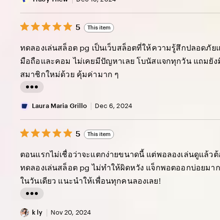
s
5
t
5
This item
out
i
of
ทดลองเล่นสล็อต pg เป็นเว็บสล็อตที่ให้ความรู้สึกปลอดภัยแล
5
n
stars
มือถือและคอม ไม่เคยมีปัญหาเลย โบนัสแจกทุกวัน แถมยัง
g
สมาชิกใหม่ด้วย คุ้มค่ามาก ๆ
r
e
L
v
i
Laura Maria Grillo
Dec 6, 2024
i
s
e
5
t
5
This item
out
w
i
of
ตอนแรกไม่เชื่อว่าจะแตกง่ายขนาดนี้ แต่พอลองเล่นดูแล้วต
5
b
n
stars
ทดลองเล่นสล็อต pg ไม่ทำให้ผิดหวัง แจ็กพอตออกบ่อยมาก 
y
g
ในวันเดียว แนะนำให้เพื่อนทุกคนลองเลย!
T
r
r
e
L
a
v
i
k ly
Nov 20, 2024