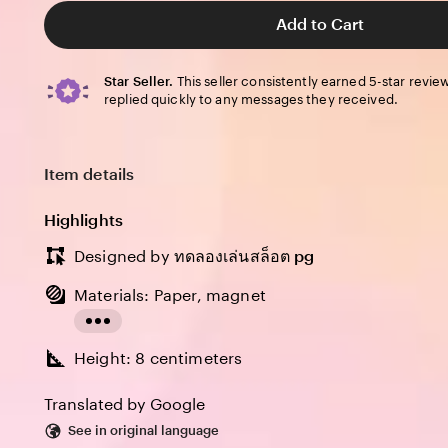
stars
Add to Cart
Star Seller.
This seller consistently earned 5-star revie
replied quickly to any messages they received.
Item details
Highlights
Designed by
ทดลองเล่นสล็อต pg
Materials: Paper, magnet
Read
Height: 8 centimeters
the
full
Translated by Google
description
See in original language