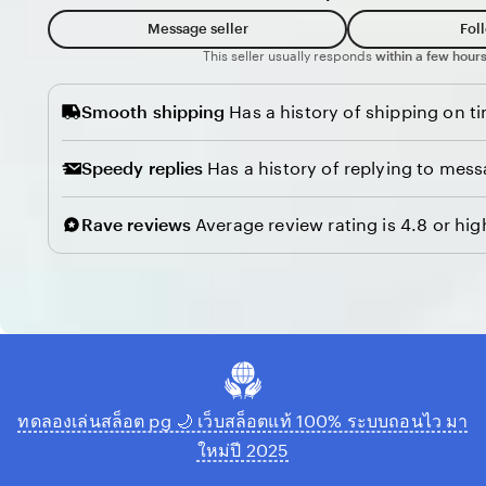
i
e
Message seller
Fol
l
w
This seller usually responds
within a few hours
l
b
o
Smooth shipping
Has a history of shipping on t
y
C
Speedy replies
Has a history of replying to mess
o
n
Rave reviews
Average review rating is 4.8 or hig
n
y
ทดลองเล่นสล็อต pg 🌙 เว็บสล็อตแท้ 100% ระบบถอนไว มา
ใหม่ปี 2025