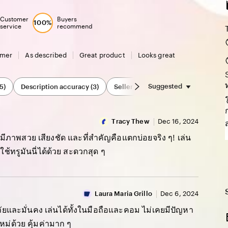
Customer
Buyers
100%
service
recommend
omer
As described
Great product
Looks great
Suggested
5)
Description accuracy (3)
Seller service (2)
Sizing & Fit (1)
Tracy Thew
Dec 16, 2024
ีภาพสวย เสียงชัด และที่สำคัญคือแตกบ่อยจริง ๆ! เล่น
้ทรูมันนี่ได้ด้วย สะดวกสุด ๆ
Laura Maria Grillo
Dec 6, 2024
ภัยและมั่นคง เล่นได้ทั้งในมือถือและคอม ไม่เคยมีปัญหา
ม่ด้วย คุ้มค่ามาก ๆ