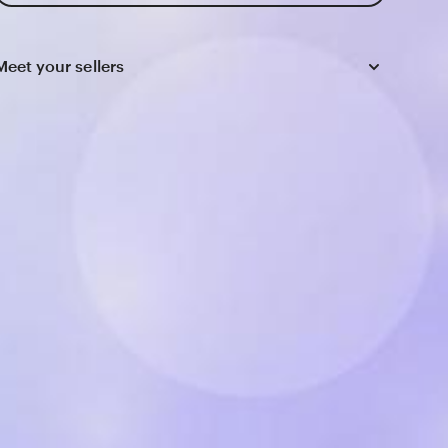
Meet your sellers