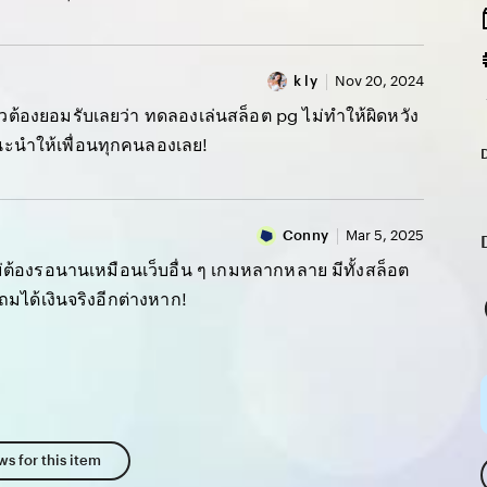
k ly
Nov 20, 2024
วต้องยอมรับเลยว่า ทดลองเล่นสล็อต pg ไม่ทำให้ผิดหวัง
นะนำให้เพื่อนทุกคนลองเลย!
D
Conny
Mar 5, 2025
่ต้องรอนานเหมือนเว็บอื่น ๆ เกมหลากหลาย มีทั้งสล็อต
มได้เงินจริงอีกต่างหาก!
ws for this item