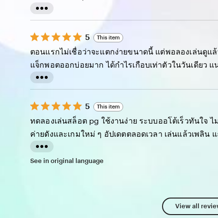
n
L
g
i
5
r
5
This item
s
out
e
ตอนแรกไม่เชื่อว่าจะแตกง่ายขนาดนี้ แต่พอลองเล่นดูแล้
of
t
5
v
แจ็กพอตออกบ่อยมาก ได้กำไรเกือบเท่าตัวในวันเดียว แ
i
stars
i
n
L
e
g
i
w
5
r
5
This item
s
out
b
e
ทดลองเล่นสล็อต pg ใช้งานง่าย ระบบออโต้เร็วทันใจ ไม
of
t
y
5
v
ค่ายดังและเกมใหม่ ๆ อัปเดตตลอดเวลา เล่นแล้วเพลิน แถ
i
stars
T
i
n
L
r
e
See in original language
g
i
a
w
r
s
c
b
e
t
y
y
v
i
View all revie
T
L
i