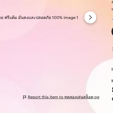
Report this item to ทดลองเล่นสล็อต pg