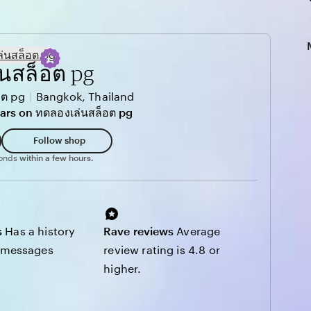
นสล็อต pg
อต pg
|
Bangkok, Thailand
ars on ทดลองเล่นสล็อต pg
Follow shop
ponds
within a few hours.
s
Has a history
Rave reviews
Average
o messages
review rating is 4.8 or
higher.