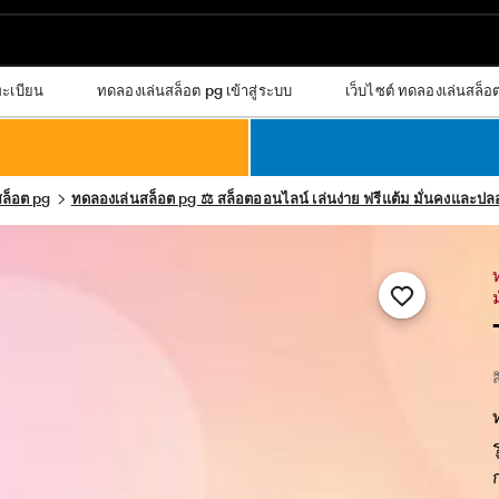
ะเบียน
ทดลองเล่นสล็อต pg เข้าสู่ระบบ
เว็บไซต์ ทดลองเล่นสล็อ
ล็อต pg
ทดลองเล่นสล็อต pg ⚖️ สล็อตออนไลน์ เล่นง่าย ฟรีแต้ม มั่นคงและป
Add
to
Favorites
ล