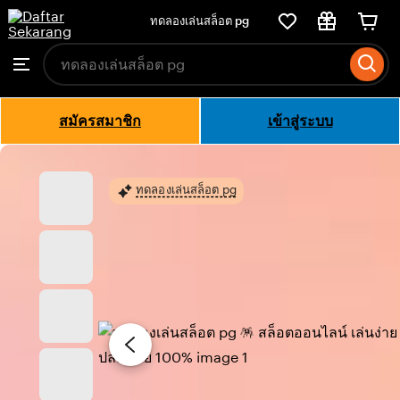
ทดลอง
ทดลองเล่นสล็อต pg
Skip
เล่น
to
Search
Browse
สล็อต
ontent
for
pg
items
or
สมัครสมาชิก
เข้าสู่ระบบ
shops
ทดลองเล่นสล็อต pg