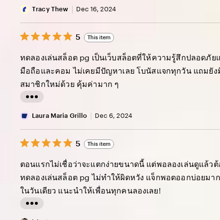
i
Tracy Thew
Dec 16, 2024
s
5
t
5
This item
out
i
of
ทดลองเล่นสล็อต pg เป็นเว็บสล็อตที่ให้ความรู้สึกปลอดภัยแล
5
n
stars
มือถือและคอม ไม่เคยมีปัญหาเลย โบนัสแจกทุกวัน แถมยัง
g
สมาชิกใหม่ด้วย คุ้มค่ามาก ๆ
r
e
L
v
i
Laura Maria Grillo
Dec 6, 2024
i
s
e
5
t
5
This item
out
w
i
of
ตอนแรกไม่เชื่อว่าจะแตกง่ายขนาดนี้ แต่พอลองเล่นดูแล้วต
5
b
n
stars
ทดลองเล่นสล็อต pg ไม่ทำให้ผิดหวัง แจ็กพอตออกบ่อยมาก 
y
g
ในวันเดียว แนะนำให้เพื่อนทุกคนลองเลย!
T
r
r
e
L