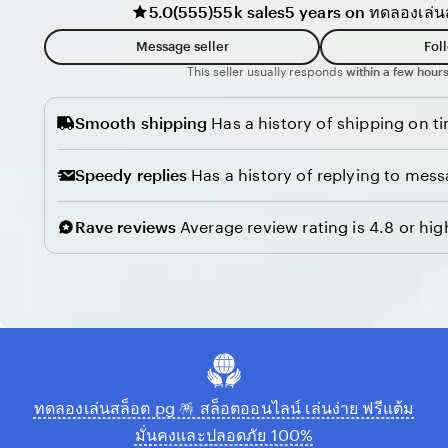
5.0
(555)
55k sales
5 years on ทดลองเล่น
r
i
i
e
Message seller
Fol
l
w
This seller usually responds
within a few hours
l
b
o
Smooth shipping
Has a history of shipping on t
y
C
Speedy replies
Has a history of replying to mess
o
n
Rave reviews
Average review rating is 4.8 or hig
n
y
ทดลองเล่นสล็อต pg 🪅 สล็อตออนไลน์ เล่นง่าย ฟรีแต้ม
มั่นคงและปลอดภัย 100%