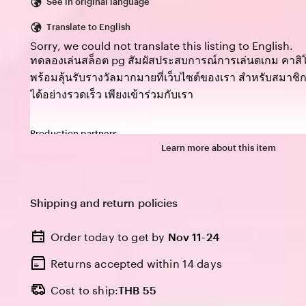
See in original language
Translate to English
Sorry, we could not translate this listing to English.
ทดลองเล่นสล็อต pg สัมผัสประสบการณ์การเล่นดเกม คาสิโนอ
พร้อมลุ้นรับรางวัลมากมายที่เว็บไซต์ของเรา สำหรับสมาชิก
ได้อย่างรวดเร็ว เพียงเข้าร่วมกับเรา
Production partners
Learn more about this item
ทดลองเล่นสล็อต pg makes this item with help from
Paperworks, The Netherlands
View all
Shipping and return policies
Order today to get by
Nov 11-24
Returns accepted
within 14 days
Cost to ship:
THB
55