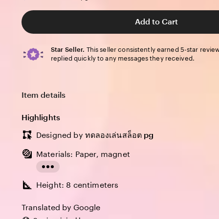
5
stars
Add to Cart
Star Seller.
This seller consistently earned 5-star revie
replied quickly to any messages they received.
Item details
Highlights
Designed by
ทดลองเล่นสล็อต pg
Materials: Paper, magnet
Read
Height: 8 centimeters
the
full
Translated by Google
description