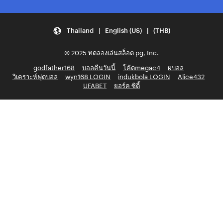
Thailand | English (US) | (THB)
© 2025 ทดลองเล่นสล็อต pg, Inc.
godfather168
บอลคืนวันนี้
โค้ดmegac4
ผบอล
วิเคราะห์ฟุตบอล
wyn168 LOGIN
indukbola LOGIN
Alice432
UFABET
ยอร์ค ซิตี้