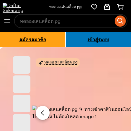
ทดลอง
ทดลองเล่นสล็อต pg
Skip
เล่น
to
Search
Browse
สล็อต
ontent
for
pg
items
or
สมัครสมาชิก
เข้าสู่ระบบ
shops
ทดลองเล่นสล็อต pg