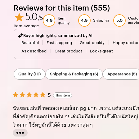
Reviews for this item (555)
5.0
/5
Item
Custo
4.9
4.9
5.0
Shipping
quality
servi
item average
Buyer highlights, summarized by AI
Beautiful
Fast shipping
Great quality
Happy custo
As described
Great product
Looks great
Filter
Quality (10)
Shipping & Packaging (6)
Appearance (5)
by
category
5
5
This item
out
of
ฉันชอบเล่นที่ ทดลองเล่นสล็อต pg มาก เพราะแต่ละเกมมี
5
stars
ที่สำคัญคือแตกบ่อยจริง ๆ! เล่นไม่ถึงสิบสปินก็ได้โบนัสให
ไวมาก ใช้ทรูมันนี่ได้ด้วย สะดวกสุด ๆ
L