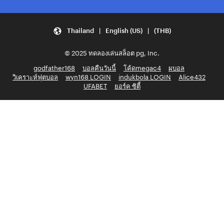
Thailand | English (US) | (THB)
© 2025 ทดลองเล่นสล็อต pg, Inc.
godfather168
บอลคืนวันนี้
โค้ดmegac4
ผบอล
วิเคราะห์ฟุตบอล
wyn168 LOGIN
indukbola LOGIN
Alice432
UFABET
ยอร์ค ซิตี้