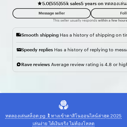
5.0
(555)
55k sales
5 years on ทดลองเล่น
r
i
i
e
Message seller
Fol
l
w
This seller usually responds
within a few hours
l
b
o
Smooth shipping
Has a history of shipping on t
y
C
Speedy replies
Has a history of replying to mess
o
n
Rave reviews
Average review rating is 4.8 or hig
n
y
ทดลองเล่นสล็อต pg 🏌️ ทางเข้าคาสิโนออนไลน์ล่าสุด 2025
เล่นง่าย ได้เงินจริง ไม่ต้องโหลด