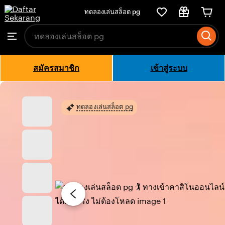
ทดลอง
ทดลองเล่นสล็อต pg
Skip
เล่น
to
Search
Browse
สล็อต
ontent
for
pg
items
or
สมัครสมาชิก
เข้าสู่ระบบ
shops
ทดลองเล่นสล็อต pg