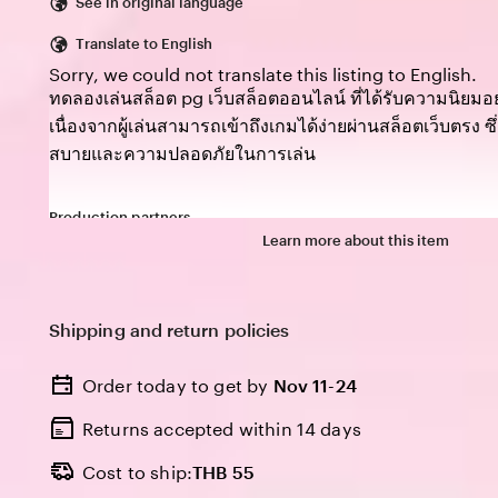
See in original language
Translate to English
Sorry, we could not translate this listing to English.
ทดลองเล่นสล็อต pg เว็บสล็อตออนไลน์ ที่ได้รับความนิยมอ
เนื่องจากผู้เล่นสามารถเข้าถึงเกมได้ง่ายผ่านสล็อตเว็บตรง 
สบายและความปลอดภัยในการเล่น
Production partners
Learn more about this item
ทดลองเล่นสล็อต pg makes this item with help from
Paperworks, The Netherlands
View all
Shipping and return policies
Order today to get by
Nov 11-24
Returns accepted
within 14 days
Cost to ship:
THB
55