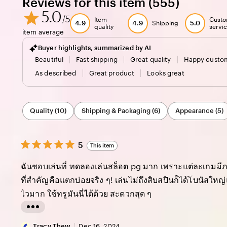
Reviews for this item (555)
5.0
/5
Item
Custo
4.9
4.9
5.0
Shipping
quality
servi
item average
Buyer highlights, summarized by AI
Beautiful
Fast shipping
Great quality
Happy custo
As described
Great product
Looks great
Filter
Quality (10)
Shipping & Packaging (6)
Appearance (5)
by
category
5
5
This item
out
of
ฉันชอบเล่นที่ ทดลองเล่นสล็อต pg มาก เพราะแต่ละเกมมี
5
stars
ที่สำคัญคือแตกบ่อยจริง ๆ! เล่นไม่ถึงสิบสปินก็ได้โบนัสให
ไวมาก ใช้ทรูมันนี่ได้ด้วย สะดวกสุด ๆ
L
i
Tracy Thew
Dec 16, 2024