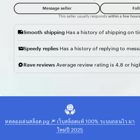
i
e
Message seller
Fol
l
w
This seller usually responds
within a few hours
l
b
o
Smooth shipping
Has a history of shipping on t
y
C
Speedy replies
Has a history of replying to mess
o
n
Rave reviews
Average review rating is 4.8 or hig
n
y
ทดลองเล่นสล็อต pg 🎆 เว็บสล็อตแท้ 100% ระบบถอนไว มา
ใหม่ปี 2025