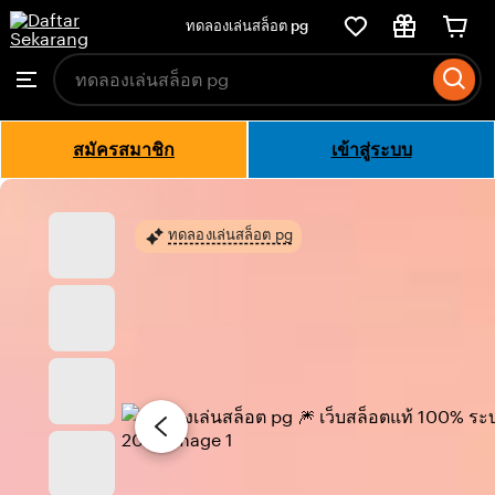
ทดลอง
ทดลองเล่นสล็อต pg
Skip
เล่น
to
Search
Browse
สล็อต
ontent
for
pg
items
or
สมัครสมาชิก
เข้าสู่ระบบ
shops
ทดลองเล่นสล็อต pg