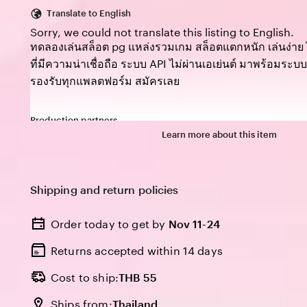
Translate to English
Sorry, we could not translate this listing to English.
ทดลองเล่นสล็อต pg แหล่งรวมเกม สล็อตแตกหนัก เล่นง่าย ได
ที่มีความน่าเชื่อถือ ระบบ API ไม่ผ่านเอเย่นต์ มาพร้อมระ
รองรับทุกแพลตฟอร์ม สมัครเลย
Production partners
Learn more about this item
ทดลองเล่นสล็อต pg makes this item with help from
Paperworks, The Netherlands
View all
Shipping and return policies
Order today to get by
Nov 11-24
Returns accepted
within 14 days
Cost to ship:
THB
55
Ships from:
Thailand