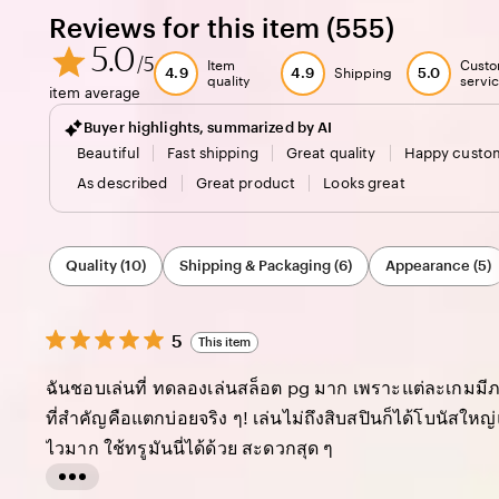
Reviews for this item (555)
5.0
/5
Item
Custo
4.9
4.9
5.0
Shipping
quality
servi
item average
Buyer highlights, summarized by AI
Beautiful
Fast shipping
Great quality
Happy custo
As described
Great product
Looks great
Filter
Quality (10)
Shipping & Packaging (6)
Appearance (5)
by
category
5
5
This item
out
of
ฉันชอบเล่นที่ ทดลองเล่นสล็อต pg มาก เพราะแต่ละเกมมี
5
stars
ที่สำคัญคือแตกบ่อยจริง ๆ! เล่นไม่ถึงสิบสปินก็ได้โบนัสให
ไวมาก ใช้ทรูมันนี่ได้ด้วย สะดวกสุด ๆ
L