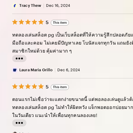
i
Tracy Thew
Dec 16, 2024
s
5
t
5
This item
out
i
of
ทดลองเล่นสล็อต pg เป็นเว็บสล็อตที่ให้ความรู้สึกปลอดภัยแล
5
n
stars
มือถือและคอม ไม่เคยมีปัญหาเลย โบนัสแจกทุกวัน แถมยัง
g
สมาชิกใหม่ด้วย คุ้มค่ามาก ๆ
r
e
L
v
i
Laura Maria Grillo
Dec 6, 2024
i
s
e
5
t
5
This item
out
w
i
of
ตอนแรกไม่เชื่อว่าจะแตกง่ายขนาดนี้ แต่พอลองเล่นดูแล้วต
5
b
n
stars
ทดลองเล่นสล็อต pg ไม่ทำให้ผิดหวัง แจ็กพอตออกบ่อยมาก 
y
g
ในวันเดียว แนะนำให้เพื่อนทุกคนลองเลย!
T
r
r
e
L