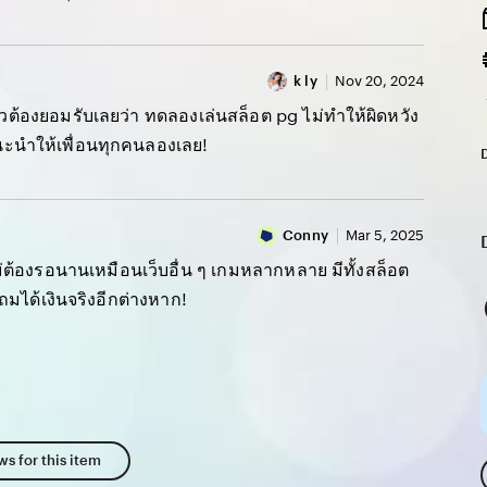
k ly
Nov 20, 2024
วต้องยอมรับเลยว่า ทดลองเล่นสล็อต pg ไม่ทำให้ผิดหวัง
นะนำให้เพื่อนทุกคนลองเลย!
D
Conny
Mar 5, 2025
่ต้องรอนานเหมือนเว็บอื่น ๆ เกมหลากหลาย มีทั้งสล็อต
มได้เงินจริงอีกต่างหาก!
ws for this item