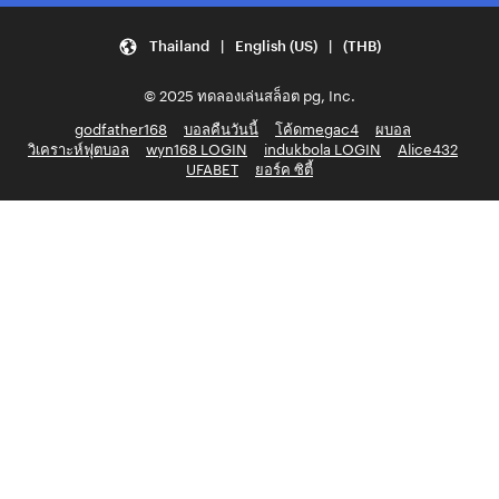
Thailand | English (US) | (THB)
© 2025 ทดลองเล่นสล็อต pg, Inc.
godfather168
บอลคืนวันนี้
โค้ดmegac4
ผบอล
วิเคราะห์ฟุตบอล
wyn168 LOGIN
indukbola LOGIN
Alice432
UFABET
ยอร์ค ซิตี้