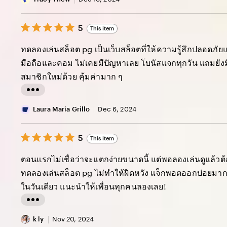
s
5
t
5
This item
out
i
of
ทดลองเล่นสล็อต pg เป็นเว็บสล็อตที่ให้ความรู้สึกปลอดภัยแล
5
n
stars
มือถือและคอม ไม่เคยมีปัญหาเลย โบนัสแจกทุกวัน แถมยัง
g
สมาชิกใหม่ด้วย คุ้มค่ามาก ๆ
r
e
L
v
i
Laura Maria Grillo
Dec 6, 2024
i
s
e
5
t
5
This item
out
w
i
of
ตอนแรกไม่เชื่อว่าจะแตกง่ายขนาดนี้ แต่พอลองเล่นดูแล้วต
5
b
n
stars
ทดลองเล่นสล็อต pg ไม่ทำให้ผิดหวัง แจ็กพอตออกบ่อยมาก 
y
g
ในวันเดียว แนะนำให้เพื่อนทุกคนลองเลย!
T
r
r
e
L
a
v
i
k ly
Nov 20, 2024