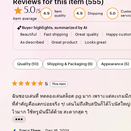
Reviews for this item (555)
5.0
/5
Item
Custo
4.9
4.9
5.0
Shipping
quality
servi
item average
Buyer highlights, summarized by AI
Beautiful
Fast shipping
Great quality
Happy custo
As described
Great product
Looks great
Filter
Quality (10)
Shipping & Packaging (6)
Appearance (5)
by
category
5
5
This item
out
of
ฉันชอบเล่นที่ ทดลองเล่นสล็อต pg มาก เพราะแต่ละเกมมี
5
stars
ที่สำคัญคือแตกบ่อยจริง ๆ! เล่นไม่ถึงสิบสปินก็ได้โบนัสให
ไวมาก ใช้ทรูมันนี่ได้ด้วย สะดวกสุด ๆ
L
i
Tracy Thew
Dec 16, 2024