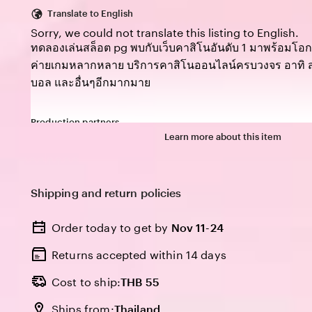
Translate to English
Sorry, we could not translate this listing to English.
ทดลองเล่นสล็อต pg พบกับเว็บคาสิโนอันดับ 1 มาพร้อมโอ
ค่ายเกมหลากหลาย บริการคาสิโนออนไลน์ครบวงจร อาทิ ส
บอล และอื่นๆอีกมากมาย
Production partners
Learn more about this item
ทดลองเล่นสล็อต pg makes this item with help from
Paperworks, The Netherlands
View all
Shipping and return policies
Order today to get by
Nov 11-24
Returns accepted
within 14 days
Cost to ship:
THB
55
Ships from:
Thailand