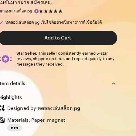
โมชั่นมากมาย สมัครเลย!
5
ทดลองเล่นสล็อต pg
out
of
ทดลองเล่นสล็อต pg เว็บไซต์อย่างเป็นทางการที่เชื่อถือได้
5
stars
Add to Cart
Star Seller.
This seller consistently earned 5-star
reviews, shipped on time, and replied quickly to any
messages they received.
Item details
Highlights
Designed by
ทดลองเล่นสล็อต pg
Materials: Paper, magnet
Read