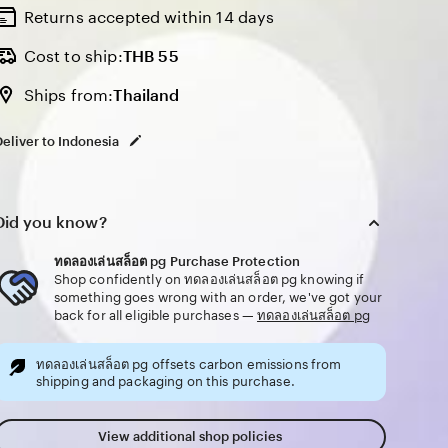
Returns accepted
within 14 days
Cost to ship:
THB
55
Ships from:
Thailand
eliver to Indonesia
Did you know?
ทดลองเล่นสล็อต pg Purchase Protection
Shop confidently on ทดลองเล่นสล็อต pg knowing if
something goes wrong with an order, we've got your
back for all eligible purchases —
ทดลองเล่นสล็อต pg
ทดลองเล่นสล็อต pg offsets carbon emissions from
shipping and packaging on this purchase.
View additional shop policies