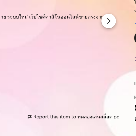
Report this item to ทดลองเล่นสล็อต pg