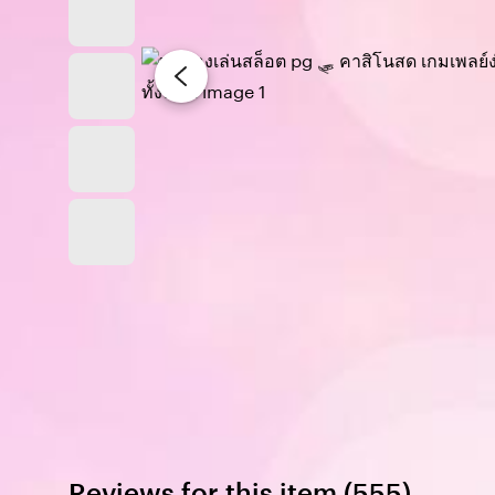
Reviews for this item (555)