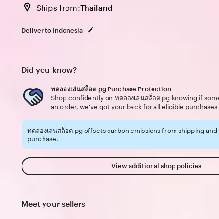
Ships from:
Thailand
Deliver to Indonesia
Did you know?
ทดลองเล่นสล็อต pg Purchase Protection
Shop confidently on ทดลองเล่นสล็อต pg knowing if som
an order, we've got your back for all eligible purchase
ทดลองเล่นสล็อต pg offsets carbon emissions from shipping and
purchase.
View additional shop policies
Meet your sellers