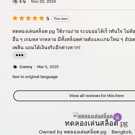
a
v
i
k ly
Nov 20, 2024
c
i
s
y
e
5
t
5
This item
out
T
w
i
of
ทดลองเล่นสล็อต pg ใช้งานง่าย ระบบออโต้เร็วทันใจ ไม่ต
5
h
b
n
stars
อื่น ๆ เกมหลากหลาย มีทั้งสล็อตค่ายดังและเกมใหม่ ๆ อัป
e
y
g
เพลิน แถมได้เงินจริงอีกต่างหาก!
w
L
r
a
e
L
u
v
i
Conny
Mar 5, 2025
r
i
s
See in original language
a
e
t
M
w
i
View all reviews for this item
a
b
n
r
y
g
i
k
r
ทดลองเล่นสล็อต pg
a
l
e
G
y
Owned by ทดลองเล่นสล็อต pg
|
Bangkok, 
v