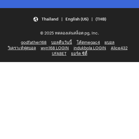
Thailand | English (US) | (THB)
© 2025 ทดลองเล่นสล็อต pg, Inc.
godfather168
บอลคืนวันนี้
โค้ดmegac4
ผบอล
วิเคราะห์ฟุตบอล
wyn168 LOGIN
indukbola LOGIN
Alice432
UFABET
ยอร์ค ซิตี้