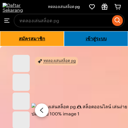
ทดลอง
ทดลองเล่นสล็อต pg
Skip
เล่น
to
Search
Browse
สล็อต
ontent
for
pg
items
or
สมัครสมาชิก
เข้าสู่ระบบ
shops
ทดลองเล่นสล็อต pg