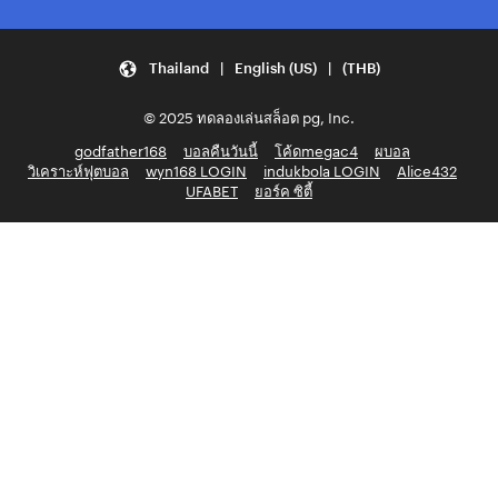
Thailand | English (US) | (THB)
© 2025 ทดลองเล่นสล็อต pg, Inc.
godfather168
บอลคืนวันนี้
โค้ดmegac4
ผบอล
วิเคราะห์ฟุตบอล
wyn168 LOGIN
indukbola LOGIN
Alice432
UFABET
ยอร์ค ซิตี้