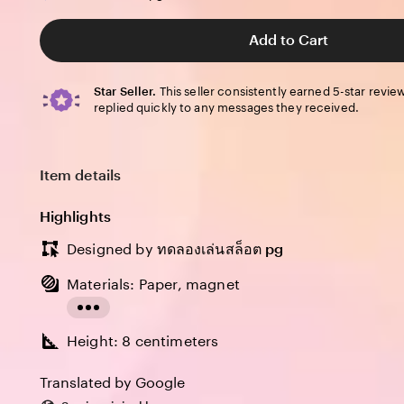
5
stars
Add to Cart
Star Seller.
This seller consistently earned 5-star revie
replied quickly to any messages they received.
Item details
Highlights
Designed by
ทดลองเล่นสล็อต pg
Materials: Paper, magnet
Read
Height: 8 centimeters
the
full
Translated by Google
description