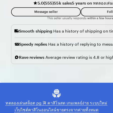
5.0
(555)
55k sales
5 years on ทดลองเล่น
r
i
i
e
Message seller
Fol
l
w
This seller usually responds
within a few hours
l
b
o
Smooth shipping
Has a history of shipping on t
y
C
Speedy replies
Has a history of replying to mess
o
n
Rave reviews
Average review rating is 4.8 or hig
n
y
ทดลองเล่นสล็อต pg 🎏 คาสิโนสด เกมเพลย์ง่าย ระบบใหม่
เว็บไซต์คาสิโนออนไลน์ขายตรงจากค่ายทั้งหมด