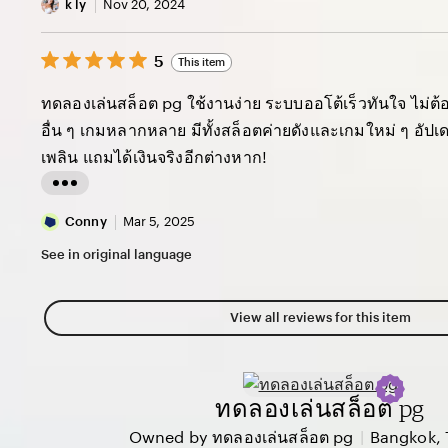
a
v
i
k ly
Nov 20, 2024
c
i
s
y
e
5
t
5
This item
out
T
w
i
of
ทดลองเล่นสล็อต pg ใช้งานง่าย ระบบออโต้เร็วทันใจ ไม่ต
5
h
b
n
stars
อื่น ๆ เกมหลากหลาย มีทั้งสล็อตค่ายดังและเกมใหม่ ๆ อัป
e
y
g
เพลิน แถมได้เงินจริงอีกต่างหาก!
w
L
r
a
e
L
u
v
i
Conny
Mar 5, 2025
r
i
s
See in original language
a
e
t
M
w
i
View all reviews for this item
a
b
n
r
y
g
i
k
r
ทดลองเล่นสล็อต pg
a
l
e
G
y
Owned by ทดลองเล่นสล็อต pg
|
Bangkok, 
v