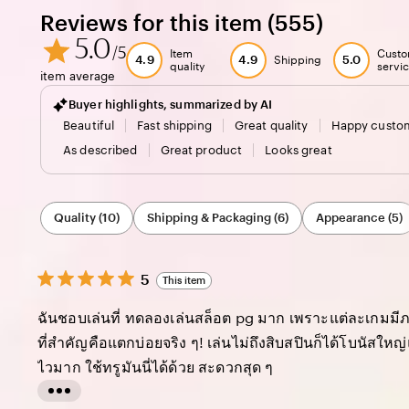
Reviews for this item (555)
5.0
/5
Item
Custo
4.9
4.9
5.0
Shipping
quality
servi
item average
Buyer highlights, summarized by AI
Beautiful
Fast shipping
Great quality
Happy custo
As described
Great product
Looks great
Filter
Quality (10)
Shipping & Packaging (6)
Appearance (5)
by
category
5
5
This item
out
of
ฉันชอบเล่นที่ ทดลองเล่นสล็อต pg มาก เพราะแต่ละเกมมี
5
stars
ที่สำคัญคือแตกบ่อยจริง ๆ! เล่นไม่ถึงสิบสปินก็ได้โบนัสให
ไวมาก ใช้ทรูมันนี่ได้ด้วย สะดวกสุด ๆ
L