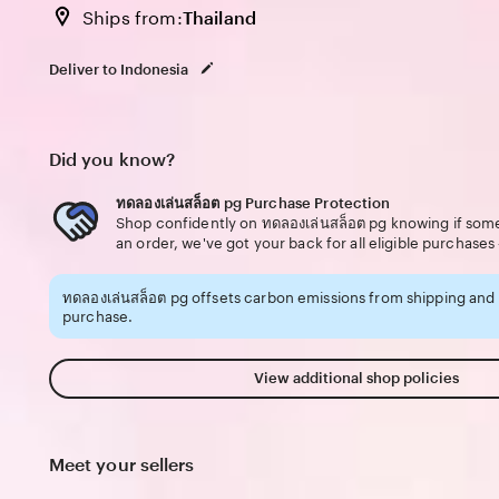
Ships from:
Thailand
Deliver to Indonesia
Did you know?
ทดลองเล่นสล็อต pg Purchase Protection
Shop confidently on ทดลองเล่นสล็อต pg knowing if som
an order, we've got your back for all eligible purchase
ทดลองเล่นสล็อต pg offsets carbon emissions from shipping and
purchase.
View additional shop policies
Meet your sellers