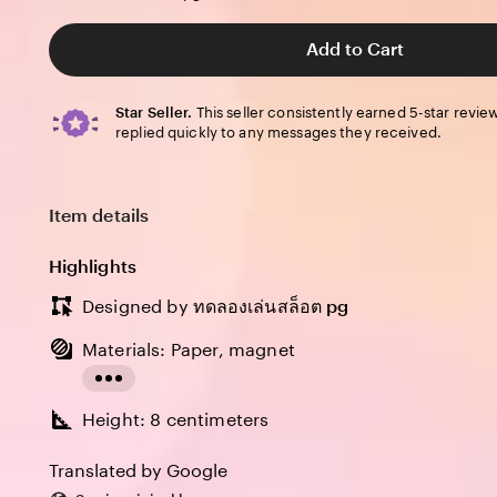
5
stars
Add to Cart
Star Seller.
This seller consistently earned 5-star revie
replied quickly to any messages they received.
Item details
Highlights
Designed by
ทดลองเล่นสล็อต pg
Materials: Paper, magnet
Read
Height: 8 centimeters
the
full
Translated by Google
description