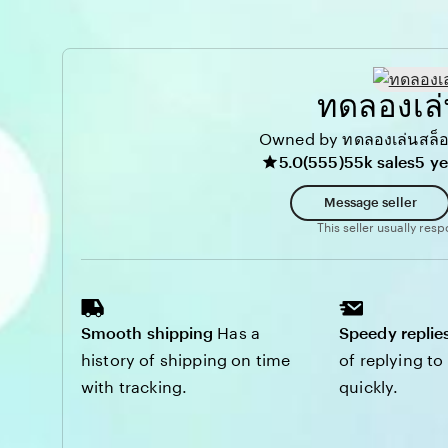
n
h
a
e
g
e
u
w
r
w
r
b
e
a
y
ทดลองเล่
v
M
k
i
Owned by ทดลองเล่นสล็
a
l
e
5.0
(555)
55k sales
5 ye
r
y
w
i
Message seller
b
a
This seller usually res
y
G
C
r
o
i
n
Smooth shipping
Has a
Speedy replie
l
n
history of shipping on time
of replying t
l
y
with tracking.
quickly.
o