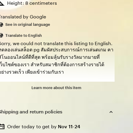
Height: 8 centimeters
the
full
Translated by Google
description
See in original language
Translate to English
Sorry, we could not translate this listing to English.
ทดลองเล่นสล็อต pg สัมผัสประสบการณ์การเล่นดเกม คา
สิโนออนไลน์ที่ดีที่สุด พร้อมลุ้นรับรางวัลมากมายที่
เว็บไซต์ของเรา สำหรับสมาชิกที่ต้องการสร้างรายได้
อย่างรวดเร็ว เพียงเข้าร่วมกับเรา
Learn more about this item
Production partners
ทดลองเล่นสล็อต pg makes this item with help from
Paperworks, The Netherlands
View all
Shipping and return policies
Order today to get by
Nov 11-24