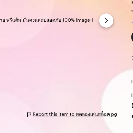
Report this item to ทดลองเล่นสล็อต pg