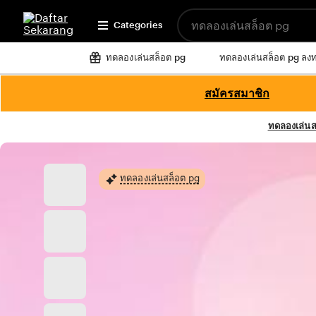
Skip
Search
ทดลอง
to
Categories
for
เล่น
Content
items
สล็อต
or
ทดลองเล่นสล็อต pg
ทดลองเล่นสล็อต pg ลงท
pg
shops
สมัครสมาชิก
ทดลองเล่นส
ทดลองเล่นสล็อต pg