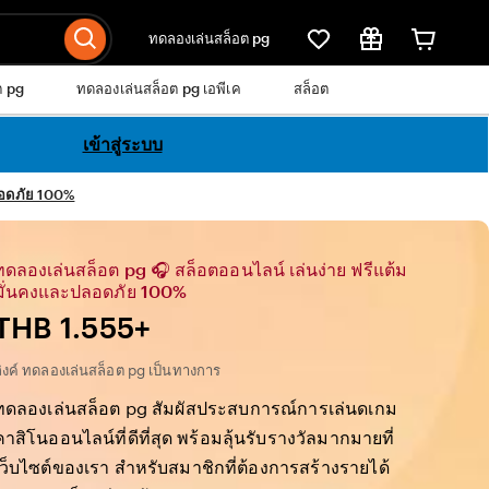
ทดลองเล่นสล็อต pg
ต pg
ทดลองเล่นสล็อต pg เอพีเค
สล็อต
เข้าสู่ระบบ
ลอดภัย 100%
ทดลองเล่นสล็อต pg 🎧 สล็อตออนไลน์ เล่นง่าย ฟรีแต้ม
มั่นคงและปลอดภัย 100%
Price:
THB 1.555+
ิงค์ ทดลองเล่นสล็อต pg เป็นทางการ
ทดลองเล่นสล็อต pg สัมผัสประสบการณ์การเล่นดเกม
คาสิโนออนไลน์ที่ดีที่สุด พร้อมลุ้นรับรางวัลมากมายที่
เว็บไซต์ของเรา สำหรับสมาชิกที่ต้องการสร้างรายได้