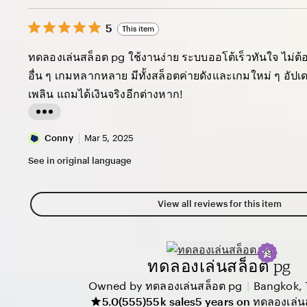
c
i
s
y
e
5
t
5
This item
out
T
w
i
of
ทดลองเล่นสล็อต pg ใช้งานง่าย ระบบออโต้เร็วทันใจ ไม่ต
5
h
b
n
stars
อื่น ๆ เกมหลากหลาย มีทั้งสล็อตค่ายดังและเกมใหม่ ๆ อัป
e
y
g
เพลิน แถมได้เงินจริงอีกต่างหาก!
w
L
r
a
e
L
u
v
i
Conny
Mar 5, 2025
r
i
s
See in original language
a
e
t
M
w
i
View all reviews for this item
a
b
n
r
y
g
i
k
r
ทดลองเล่นสล็อต pg
a
l
e
G
y
Owned by ทดลองเล่นสล็อต pg
|
Bangkok, 
v
5.0
(555)
55k sales
5 years on ทดลองเล่น
r
i