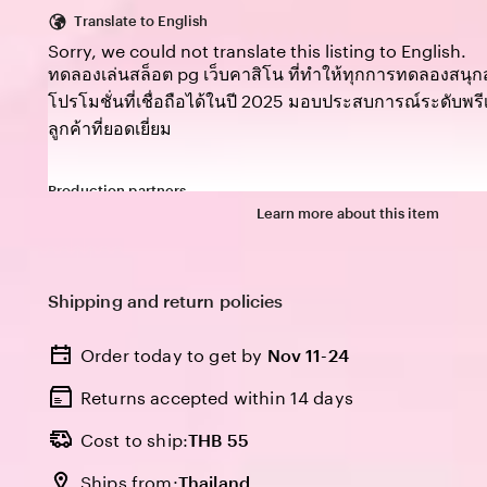
Translate to English
Sorry, we could not translate this listing to English.
ทดลองเล่นสล็อต pg เว็บคาสิโน ที่ทำให้ทุกการทดลองสนุกส
โปรโมชั่นที่เชื่อถือได้ในปี 2025 มอบประสบการณ์ระดับพรี
ลูกค้าที่ยอดเยี่ยม
Production partners
Learn more about this item
ทดลองเล่นสล็อต pg makes this item with help from
Paperworks, The Netherlands
View all
Shipping and return policies
Order today to get by
Nov 11-24
Returns accepted
within 14 days
Cost to ship:
THB
55
Ships from:
Thailand