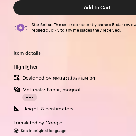
stars
Add to Cart
Star Seller.
This seller consistently earned 5-star revie
replied quickly to any messages they received.
Item details
Highlights
Designed by
ทดลองเล่นสล็อต pg
Materials: Paper, magnet
Read
Height: 8 centimeters
the
full
Translated by Google
description
See in original language