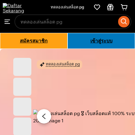
ทดลอง
ทดลองเล่นสล็อต pg
Skip
เล่น
to
Search
Browse
สล็อต
ontent
for
pg
items
or
สมัครสมาชิก
เข้าสู่ระบบ
shops
ทดลองเล่นสล็อต pg