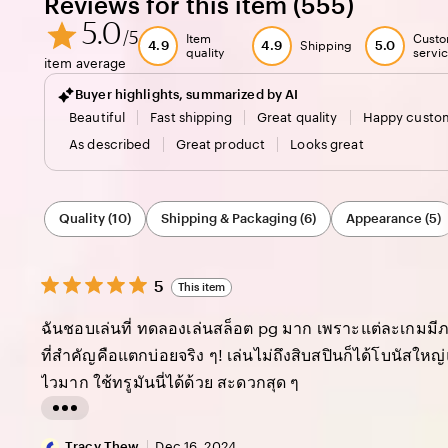
Reviews for this item (555)
5.0
/5
Item
Custo
4.9
4.9
5.0
Shipping
quality
servi
item average
Buyer highlights, summarized by AI
Beautiful
Fast shipping
Great quality
Happy custo
As described
Great product
Looks great
Filter
Quality (10)
Shipping & Packaging (6)
Appearance (5)
by
category
5
5
This item
out
of
ฉันชอบเล่นที่ ทดลองเล่นสล็อต pg มาก เพราะแต่ละเกมมี
5
stars
ที่สำคัญคือแตกบ่อยจริง ๆ! เล่นไม่ถึงสิบสปินก็ได้โบนัสให
ไวมาก ใช้ทรูมันนี่ได้ด้วย สะดวกสุด ๆ
L
i
Tracy Thew
Dec 16, 2024