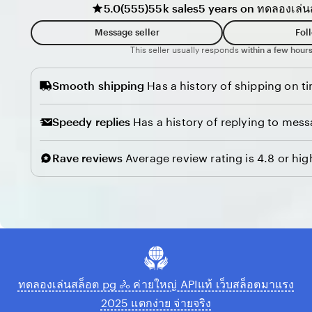
5.0
(555)
55k sales
5 years on ทดลองเล่น
r
i
i
e
Message seller
Fol
l
w
This seller usually responds
within a few hours
l
b
o
Smooth shipping
Has a history of shipping on t
y
C
Speedy replies
Has a history of replying to mess
o
n
Rave reviews
Average review rating is 4.8 or hig
n
y
ทดลองเล่นสล็อต pg 🚴 ค่ายใหญ่ APIแท้ เว็บสล็อตมาแรง
2025 แตกง่าย จ่ายจริง