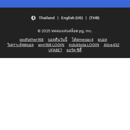
Thailand | English (US) | (THB)
© 2025 ทดลองเล่นสล็อต pg, Inc.
godfather168
บอลคืนวันนี้
โค้ดmegac4
ผบอล
วิเคราะห์ฟุตบอล
wyn168 LOGIN
indukbola LOGIN
Alice432
UFABET
ยอร์ค ซิตี้