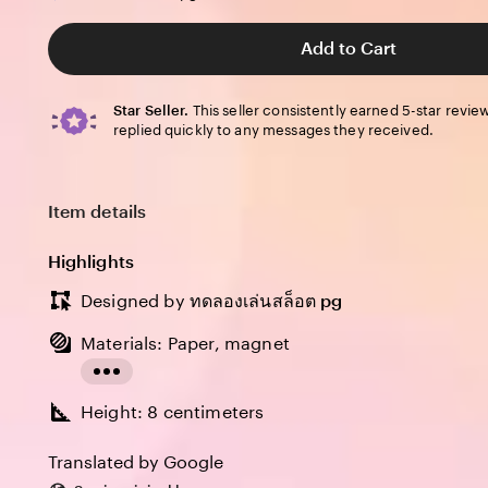
5
stars
Add to Cart
Star Seller.
This seller consistently earned 5-star revie
replied quickly to any messages they received.
Item details
Highlights
Designed by
ทดลองเล่นสล็อต pg
Materials: Paper, magnet
Read
Height: 8 centimeters
the
full
Translated by Google
description