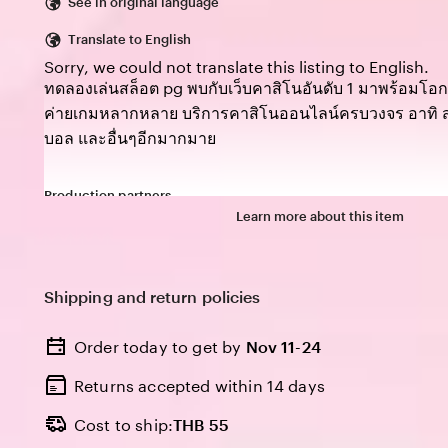
See in original language
Translate to English
Sorry, we could not translate this listing to English.
ทดลองเล่นสล็อต pg พบกับเว็บคาสิโนอันดับ 1 มาพร้อมโอ
ค่ายเกมหลากหลาย บริการคาสิโนออนไลน์ครบวงจร อาทิ ส
บอล และอื่นๆอีกมากมาย
Production partners
Learn more about this item
ทดลองเล่นสล็อต pg makes this item with help from
Paperworks, The Netherlands
View all
Shipping and return policies
Order today to get by
Nov 11-24
Returns accepted
within 14 days
Cost to ship:
THB
55