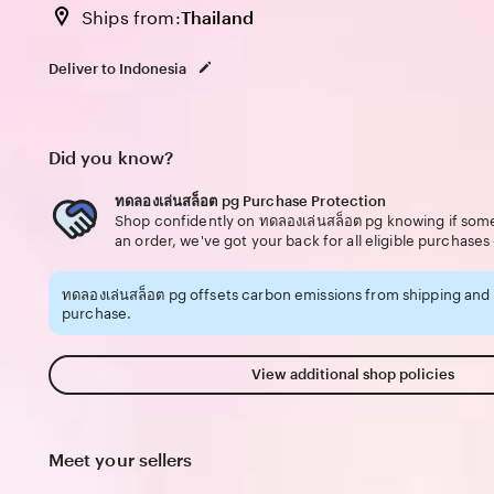
Ships from:
Thailand
Deliver to Indonesia
Did you know?
ทดลองเล่นสล็อต pg Purchase Protection
Shop confidently on ทดลองเล่นสล็อต pg knowing if som
an order, we've got your back for all eligible purchase
ทดลองเล่นสล็อต pg offsets carbon emissions from shipping and
purchase.
View additional shop policies
Meet your sellers