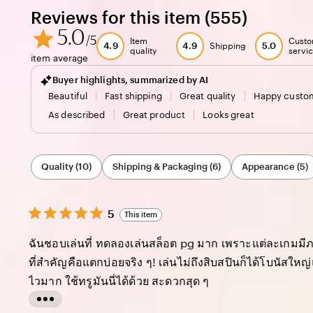
Reviews for this item (555)
5.0
/5
Item
Custo
4.9
4.9
5.0
Shipping
quality
servi
item average
Buyer highlights, summarized by AI
Beautiful
Fast shipping
Great quality
Happy custo
As described
Great product
Looks great
Filter
Quality (10)
Shipping & Packaging (6)
Appearance (5)
by
category
5
5
This item
out
of
ฉันชอบเล่นที่ ทดลองเล่นสล็อต pg มาก เพราะแต่ละเกมมี
5
stars
ที่สำคัญคือแตกบ่อยจริง ๆ! เล่นไม่ถึงสิบสปินก็ได้โบนัสให
ไวมาก ใช้ทรูมันนี่ได้ด้วย สะดวกสุด ๆ
L